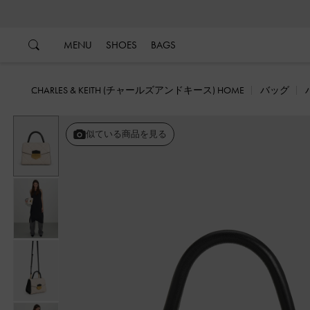
…
…
MENU
SHOES
BAGS
CHARLES & KEITH (チャールズアンドキース) HOME
バッグ
似ている商品を見る