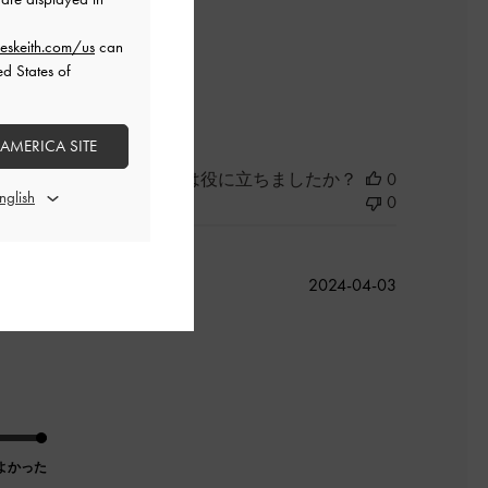
eskeith.com/us
can
ed States of
よかった
 AMERICA SITE
このレビューは役に立ちましたか？
0
0
公
2024-04-03
開
日
よかった