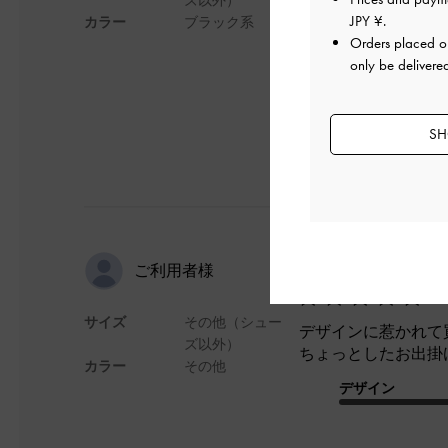
荷物も結構入ります
JPY ¥
.
カラー
ブラック系
Orders placed 
デザイン
only be delivere
SH
高級感あり
ご利用者様
サイズ
その他（シュー
デザインに惹かれて
ズ以外）
ちょっとしたお出掛
カラー
その他
デザイン