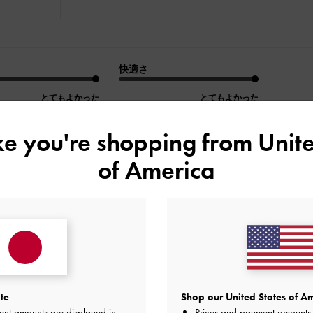
快適さ
とてもよかった
とてもよかった
ike you're shopping from
Unite
of America
デザイン
品質
快適さ
全て
全て
全て
愛いです
te
Shop our United States of Am
やすいデザインです。
ent amounts are displayed in
Prices and payment amounts 