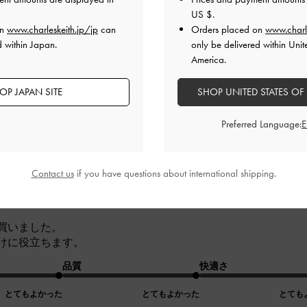
。
US $
.
on
www.charleskeith.jp/jp
can
Orders placed on
www.charl
品質
快適さ
d within Japan.
only be delivered within Unit
とてもよかった
とてもよかった
とても
America.
OP JAPAN SITE
SHOP UNITED STATES OF
Preferred Language:
Contact us
if you have questions about international shipping.
！
買いました。
けに役立ちます。
品質
快適さ
とてもよかった
とてもよかった
とても