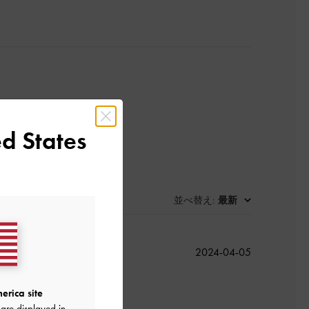
d States
並べ替え
最新
:
公
2024-04-05
開
日
erica site
are displayed in