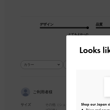
デザイン
品質
とてもよかった
Looks l
カラー
サイズ
全て
全て
写真通り可
ご利用者様
Shop our Japan si
サイズ
その他（シュー
どんな場面でも使い
Prices and paym
ズ以外）