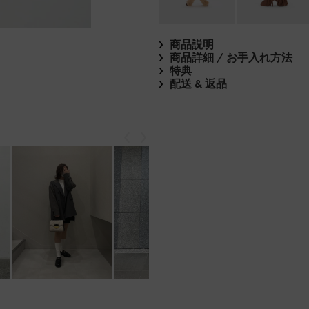
商品説明
商品詳細 / お手入れ方法
特典
配送 & 返品
戻る
次
もっと見る