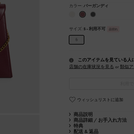
カラー:
バーガンディ
サイズ:
S
- 利用不可
品切れ
S
このアイテムを見ている人
店舗の在庫状況を見る
or
類似ア
利用で
ウィッシュリストに追加
商品説明
商品詳細 / お手入れ方法
特典
配送 & 返品