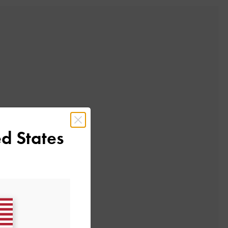
d States
レビューを書く