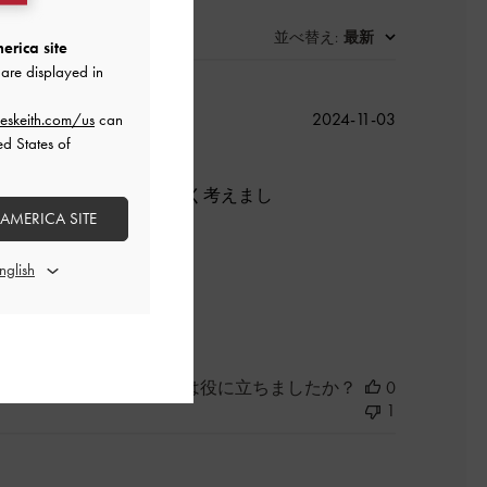
並べ替え
最新
:
erica site
are displayed in
公
2024-11-03
eskeith.com/us
can
開
ed States of
日
ました。購入する前によく考えまし
 AMERICA SITE
よかった
このレビューは役に立ちましたか？
0
1