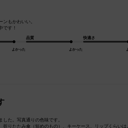
ーンもかわいい。
中です！
品質
快適さ
よかった
よかった
す
ました。写真通りの色味です。
、折りたたみ傘（短めのもの）、キーケース、リップくらいは