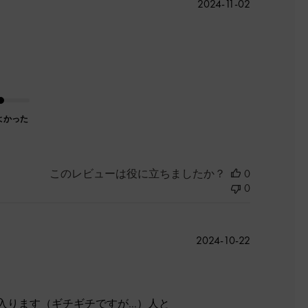
公
2024-11-02
開
日
よかった
このレビューは役に立ちましたか？
0
0
公
2024-10-22
開
日
入ります（ギチギチですが…）人と