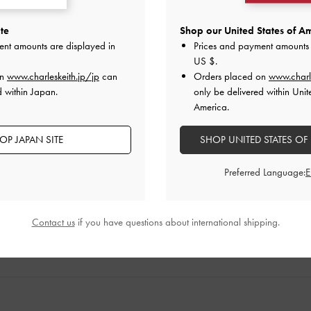
デザイン
品質
快適さ
全て
全て
全て
te
Shop our United States of Am
ent amounts are displayed in
Prices and payment amounts 
US $
.
レビュー
on
www.charleskeith.jp/jp
can
Orders placed on
www.charl
d within Japan.
only be delivered within Unit
America.
ことはありませんでしたが、届いたときは色がとても気に入り
です。まさに私が望んでいたサイズでした。
OP JAPAN SITE
SHOP UNITED STATES OF
品質
快適さ
Preferred Language:
とてもよかった
とてもよかった
とても
Contact us
if you have questions about international shipping.