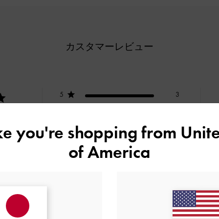
カスタマーレビュー
5
3
4
0
基づく
3
0
ike you're shopping from
Unite
2
0
of America
1
0