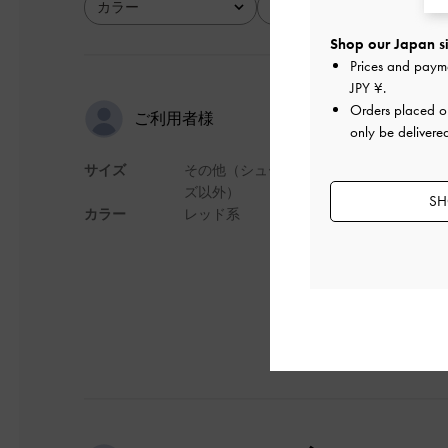
カラー
サイズ
全て
全て
Shop our Japan si
Prices and paym
JPY ¥
.
kimさんの
Orders placed 
ご利用者様
only be delivere
サイズ
その他（シュー
赤いバッグを買った
ズ以外）
た。とても良かった
SH
カラー
レッド系
デザイン