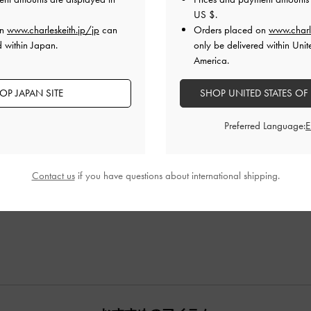
US $
.
とてもよかった
よかった
on
www.charleskeith.jp/jp
can
Orders placed on
www.charl
d within Japan.
only be delivered within Unit
America.
OP JAPAN SITE
SHOP UNITED STATES OF
Preferred Language:
Contact us
if you have questions about international shipping.