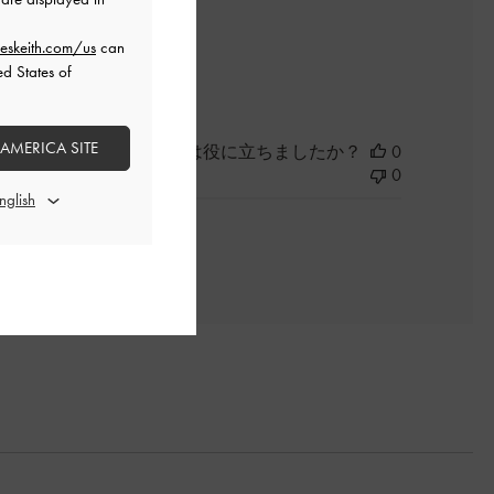
よかった
eskeith.com/us
can
ed States of
 AMERICA SITE
このレビューは役に立ちましたか？
0
0