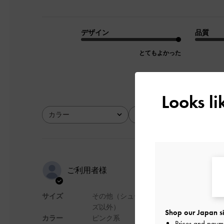
デザイン
品質
とてもよかった
Looks l
カラー
サイズ
全て
全て
Màu và dáng 
ご利用者様
サイズ
その他（シュー
Màu và dáng túi rất đẹp
ズ以外）
Shop our Japan si
デザイン
カラー
ピンク系
Prices and paym