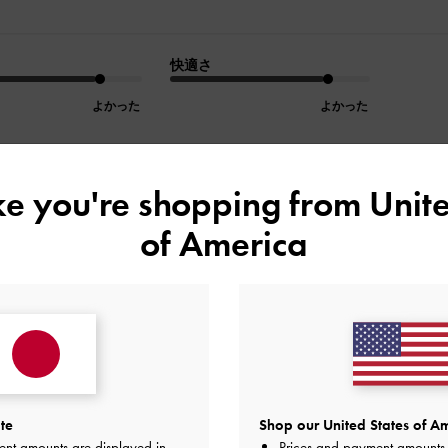
快適さ
よかった
よかった
ike you're shopping from
Unite
デザイン
品質
快適さ
of America
全て
全て
全て
túi rất
te
Shop our United States of Am
品質
快適さ
ent amounts are displayed in
Prices and payment amounts 