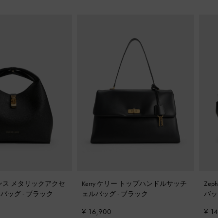
チャンス メタリックアクセ
Kerry ケリー トップハンドルサッチ
Ze
トバッグ
-
ブラック
ェルバッグ
-
ブラック
バ
¥ 16,900
¥ 1