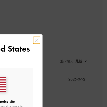
d States
並べ替え
最新
:
公
2026-07-21
開
日
erica site
are displayed in