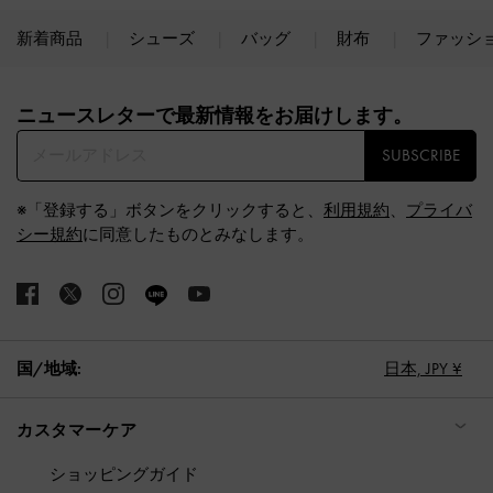
新着商品
シューズ
バッグ
財布
ファッシ
Site footer
ニュースレターで最新情報をお届けします。​
SUBSCRIBE
※「登録する」ボタンをクリックすると、
利用規約
、
プライバ
シー規約
に同意したものとみなします。
国/地域:
日本,
JPY ¥
カスタマーケア
ショッピングガイド