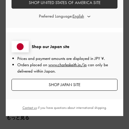
SHOP UNITED STATES OF AMERICA SITE
公
2024-08-01
ご利用者様
開
Preferred Language:
waaさんのレビュー
日
色味も可愛いくて満足です。
Shop our Japan site
|
サイズ:
その他（シューズ以外）
カラー:
その他
Prices and payment amounts are displayed in
JPY ¥
.
Orders placed on
www.charleskeith.jp/jp
can only be
デザイン
delivered within Japan.
とてもよかった
SHOP JAPAN SITE
品質
とてもよかった
Contact us
if you have questions about international shipping.
もっと見る