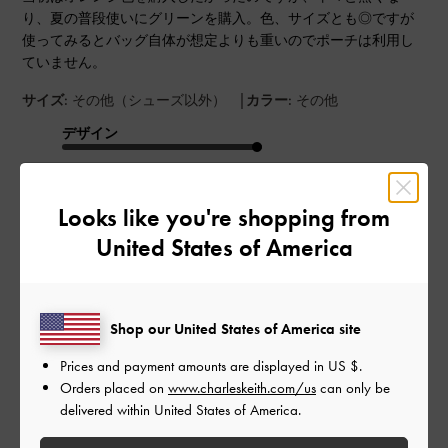
り、夏の普段使いにグリーンを購入。色、サイズとも◎ですが
使ってみるとバッグ自体が想定よりも重いのでポーチは利用し
ていません。
|
サイズ:
その他（シューズ以外）
カラー:
その他
デザイン
とてもよかった
Looks like you're shopping from
品質
United States of America
とてもよかった
もっと見る
Shop our United States of America site
Prices and payment amounts are displayed in
US $
.
このレビューは役に立ちましたか？
0
Orders placed on
www.charleskeith.com/us
can only be
0
delivered within United States of America.