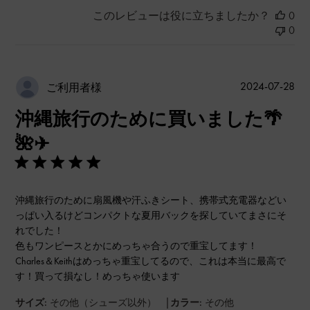
このレビューは役に立ちましたか？
0
0
公
2024-07-28
ご利用者様
開
沖縄旅行のために買いました🌴
日
🌺✈
沖縄旅行のために扇風機や汗ふきシート、携帯式充電器などい
っぱい入るけどコンパクトな夏用バックを探していてまさにそ
れでした！
色もワンピースとかにめっちゃ合うので重宝してます！
Charles＆Keithはめっちゃ重宝してるので、これは本当に最高で
す！買って損なし！めっちゃ使います
|
サイズ:
その他（シューズ以外）
カラー:
その他