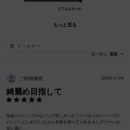
とてもよかった
もっと見る
フィルター
並べ替え
最新
:
公
2024-11-04
ご利用者様
開
綺麗め目指して
日
型ありのシンプルなバッグ欲しかった！いつも小さいバッグに
パンパンにいれていたから余裕を持って入れれるしグリーンが
良い感じ。