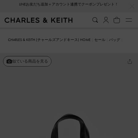
…
…
会員登録＋ニュースレター登録で10%OFFクーポンプレゼント！
CHARLES & KEITH (チャールズアンドキース) HOME
セール
バッグ
ショルダーバッグ
ダブルハンドル スラウチーバッグ
似ている商品を見る