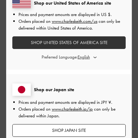
Shop our United States of America site
|
サイズ:
その他（シューズ以外）
カラー:
ピンク系
Prices and payment amounts are displayed in
US $
.
デザイン
Orders placed on
www.charleskeith.com/us
can only be
delivered within United States of America.
とても良かった
SHOP UNITED STATES OF AMERICA SITE
品質
良かった
Preferred Language:
もっと見る
Shop our Japan site
このレビューは役に立ちましたか？
0
0
Prices and payment amounts are displayed in
JPY ¥
.
Orders placed on
www.charleskeith.jp/jp
can only be
delivered within Japan.
公
2023-08-20
ご利用者様
開
SHOP JAPAN SITE
めちゃくちゃお気に入り
日