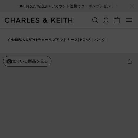
…
…
LINEお友だち追加＋アカウント連携でクーポンプレゼント！
会員登録＋ニュースレター登録で10%OFFクーポンプレゼント！
CHARLES & KEITH (チャールズアンドキース) HOME
バッグ
ミニバッグ
Cressida クレシダ ツイードプッシュロッククラッチ
似ている商品を見る