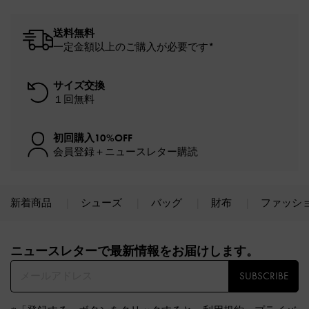
送料無料
一定金額以上のご購入が必要です*
サイズ交換
１回無料
初回購入10%OFF
会員登録＋ニュースレター購読
新着商品
シューズ
バッグ
財布
ファッシ
Site footer
ニュースレターで最新情報をお届けします。​
SUBSCRIBE