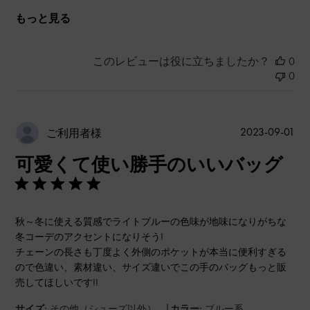
もっと見る
このレビューは役に立ちましたか？
0
0
公
2023-09-01
ご利用者様
開
可愛くて使い勝手のいいバッグ
日
秋～冬に使える質感でライトブルーの色味が地味になりがちな
冬コーデのアクセントになりそう!
チェーンの長さも丁度よく外側のポケットが本当に便利すぎる
ので色違い、素材違い、サイズ違いでこの手のバッグもっと販
売してほしいです!!
|
サイズ:
その他（シューズ以外）
カラー:
ブルー系