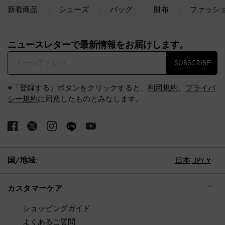
新着商品
シューズ
バッグ
財布
ファッシ
Site footer
ニュースレターで最新情報をお届けします。​
SUBSCRIBE
※「登録する」ボタンをクリックすると、
利用規約
、
プライバ
シー規約
に同意したものとみなします。
国/地域:
日本,
JPY ¥
カスタマーケア
ショッピングガイド
よくあるご質問