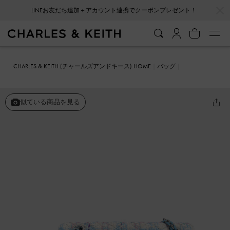
LINEお友だち追加＋アカウント連携でクーポンプレゼント！
…
…
会員登録＋ニュースレター登録で10%OFFクーポンプレゼント！
CHARLES & KEITH (チャールズアンドキース) HOME
バッグ
クラッチ
キルト チェーンストラップバッグ
似ている商品を見る