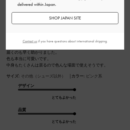
delivered within Japan.
公
2023-11-01
ご利用者様
SHOP JAPAN SITE
開
お値段以上です。
日
Contact us
if you have questions about international shipping.
届くのも早く助かりました。
色も本当に可愛いです。
中身もたくさんは居るので色んな場面で使えそうです。
|
サイズ:
その他（シューズ以外）
カラー:
ピンク系
デザイン
とてもよかった
品質
とてもよかった