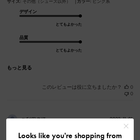
|
サイズ:
その他（シューズ以外）
カラー:
ピンク系
デザイン
とてもよかった
品質
とてもよかった
もっと見る
このレビューは役に立ちましたか？
0
0
公
2023-11-01
ご利用者様
開
可愛すぎる唯一無二のバッグ
日
Looks like you're shopping from