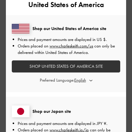
United States of America
本当にかわいい。この言葉につきます。
気に入りすぎてブルー、ピンクの２色買いをしました。
Shop our United States of America site
|
サイズ:
その他（シューズ以外）
カラー:
ブルー系
Prices and payment amounts are displayed in
US $
.
Orders placed on
www.charleskeith.com/us
can only be
デザイン
delivered within United States of America.
とてもよかった
SHOP UNITED STATES OF AMERICA SITE
品質
Preferred Language:
とてもよかった
もっと見る
Shop our Japan site
このレビューは役に立ちましたか？
0
0
Prices and payment amounts are displayed in
JPY ¥
.
Orders placed on
www.charleskeith.jp/jp
can only be