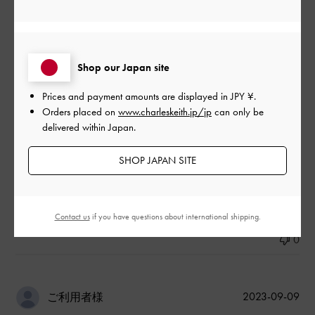
使えそうです。
|
サイズ:
その他（シューズ以外）
カラー:
その他
デザイン
Shop our Japan site
とてもよかった
Prices and payment amounts are displayed in
JPY ¥
.
Orders placed on
www.charleskeith.jp/jp
can only be
品質
delivered within Japan.
とてもよかった
SHOP JAPAN SITE
もっと見る
Contact us
if you have questions about international shipping.
このレビューは役に立ちましたか？
0
0
公
2023-09-09
ご利用者様
開