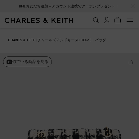
…
…
LINEお友だち追加＋アカウント連携でクーポンプレゼント！
会員登録＋ニュースレター登録で10%OFFクーポンプレゼント！
CHARLES & KEITH (チャールズアンドキース) HOME
バッグ
クラッチ
Cressida クレシダ ツイードチェーンストラップバッグ
似ている商品を見る