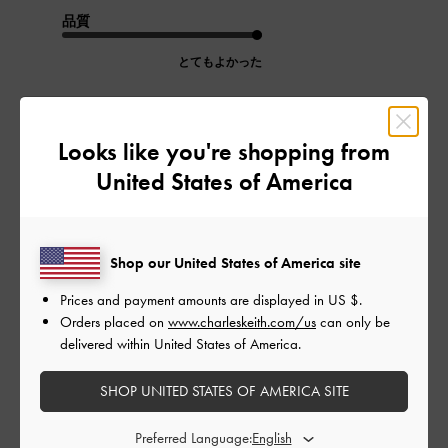
品質
とてもよかった
もっと見る
Looks like you're shopping from
United States of America
このレビューは役に立ちましたか？
0
0
Shop our United States of America site
公
2023-09-12
ご利用者様
Prices and payment amounts are displayed in
US $
.
開
かわいい！
Orders placed on
www.charleskeith.com/us
can only be
日
delivered within United States of America.
SHOP UNITED STATES OF AMERICA SITE
イメージどおりのかわいさ。
物もけっこう入るので使いやすくカジュアルにもキレイめでも
Preferred Language: