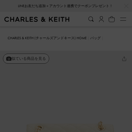
…
…
会員登録＋ニュースレター登録で10%OFFクーポンプレゼント！
CHARLES & KEITH (チャールズアンドキース) HOME
バッグ
クラッチ
Cressida クレシダ キルトチェーンストラップバッグ
似ている商品を見る