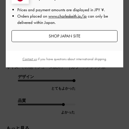
開
高級感があるけど普段使いもで
日
Prices and payment amounts are displayed in
JPY ¥
.
Orders placed on
www.charleskeith.jp/jp
can only be
きそう
delivered within Japan.
SHOP JAPAN SITE
バッグが自立して形が崩れないのが良いです。
開けるときもチャックなどではないので、すぐに開閉できて快
適です。
Contact us
if you have questions about international shipping.
|
サイズ:
その他（シューズ以外）
カラー:
ブラック系
デザイン
とてもよかった
品質
よかった
もっと見る