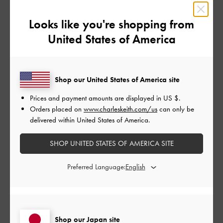
見た目もつくりも高級感ある感じがお気に入りです
Looks like you're shopping from
|
サイズ:
その他（シューズ以外）
カラー:
ブラック系
United States of America
デザイン
とてもよかった
Shop our United States of America site
品質
Prices and payment amounts are displayed in
US $
.
とてもよかった
Orders placed on
www.charleskeith.com/us
can only be
delivered within United States of America.
もっと見る
SHOP UNITED STATES OF AMERICA SITE
このレビューは役に立ちましたか？
0
Preferred Language:
0
公
2024-09-30
ご利用者様
Shop our Japan site