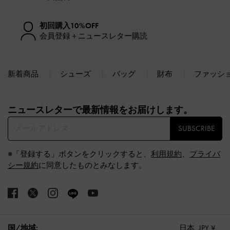
初回購入10%OFF
会員登録＋ニュースレター購読
新着商品
シューズ
バッグ
財布
ファッシ
Site footer
ニュースレターで最新情報をお届けします。​
SUBSCRIBE
※「登録する」ボタンをクリックすると、
利用規約
、
プライバ
シー規約
に同意したものとみなします。
国/地域:
日本,
JPY ¥