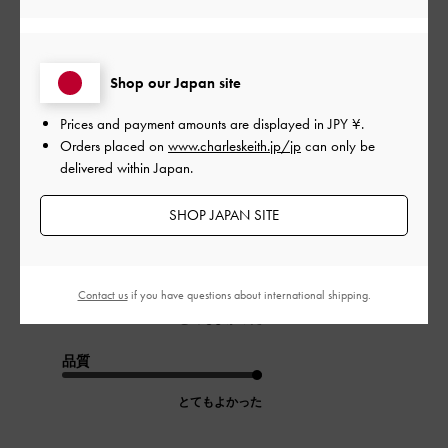
公
2024-07-28
ご利用者様
開
Shop our Japan site
おすすめ
日
Prices and payment amounts are displayed in
JPY ¥
.
Orders placed on
www.charleskeith.jp/jp
can only be
delivered within Japan.
娘の為に買いました(*^_^*)
物がいっぱい入れて喜んでました(*^^*)
SHOP JAPAN SITE
|
サイズ:
その他（シューズ以外）
カラー:
ブラック系
デザイン
Contact us
if you have questions about international shipping.
とてもよかった
品質
とてもよかった