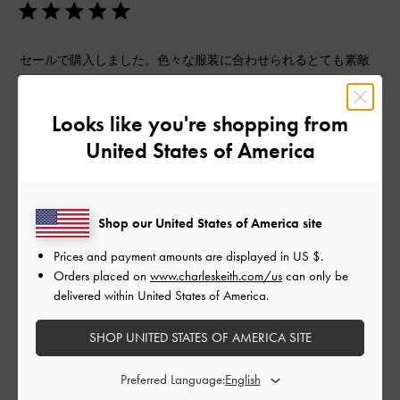
セールで購入しました。色々な服装に合わせられるとても素敵
なバッグです。
|
サイズ:
その他（シューズ以外）
カラー:
ブラック系
Looks like you're shopping from
デザイン
United States of America
とてもよかった
品質
Shop our United States of America site
とてもよかった
Prices and payment amounts are displayed in
US $
.
Orders placed on
www.charleskeith.com/us
can only be
delivered within United States of America.
もっと見る
SHOP UNITED STATES OF AMERICA SITE
このレビューは役に立ちましたか？
0
0
Preferred Language: