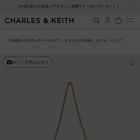
…
…
LINEお友だち追加＋アカウント連携でクーポンプレゼント！
会員登録＋ニュースレター登録で10%OFFクーポンプレゼント！
CHARLES & KEITH (チャールズアンドキース) HOME
セール
バッグ
クロスボディバッグ
Aubrielle オブリエル パネルクロスボディバッ
グ
似ている商品を見る