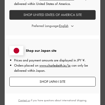
delivered within United States of America.
公
2024-02-12
ご利用者様
開
SHOP UNITED STATES OF AMERICA SITE
可愛すぎる！！！！！
日
Preferred Language:
デニム生地に一目惚れです！中には薄いポケットがあり、リッ
プを入れています！紐の長さを調節できるので完璧です！
Shop our Japan site
|
サイズ:
その他（シューズ以外）
カラー:
ブルー系
デザイン
Prices and payment amounts are displayed in
JPY ¥
.
Orders placed on
www.charleskeith.jp/jp
can only be
とても良かった
delivered within Japan.
品質
SHOP JAPAN SITE
とても良かった
Contact us
if you have questions about international shipping.
もっと見る