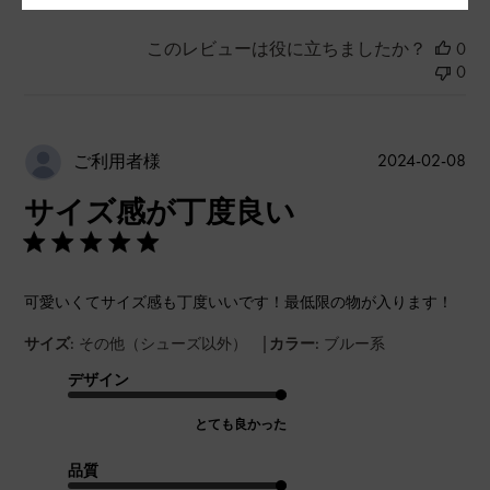
このレビューは役に立ちましたか？
0
0
公
2024-02-08
ご利用者様
開
サイズ感が丁度良い
日
可愛いくてサイズ感も丁度いいです！最低限の物が入ります！
|
サイズ:
その他（シューズ以外）
カラー:
ブルー系
デザイン
とても良かった
品質