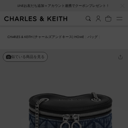
…
…
LINEお友だち追加＋アカウント連携でクーポンプレゼント！
CHARLES & KEITH (チャールズアンドキース) HOME
バッグ
クロスボディバッグ
Philomena フィロメナ デニムキルトチェーンハ
ンドルバッグ
似ている商品を見る