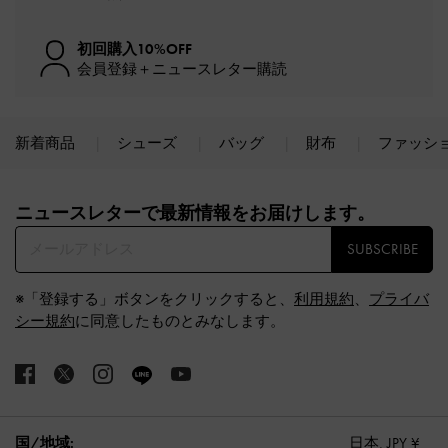
初回購入10%OFF
会員登録＋ニュースレター購読
新着商品
シューズ
バッグ
財布
ファッシ
Site footer
ニュースレターで最新情報をお届けします。​
SUBSCRIBE
※「登録する」ボタンをクリックすると、
利用規約
、
プライバ
シー規約
に同意したものとみなします。
国/地域:
日本,
JPY ¥