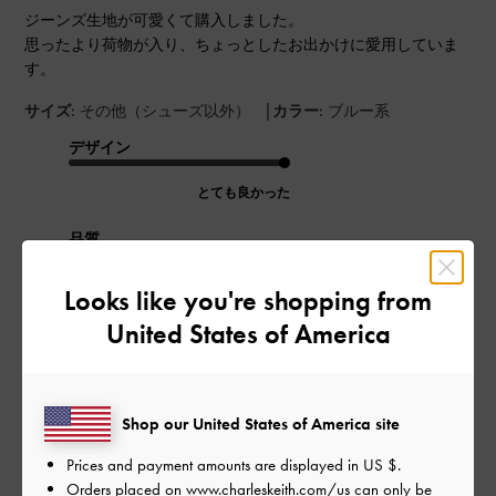
ジーンズ生地が可愛くて購入しました。
思ったより荷物が入り、ちょっとしたお出かけに愛用していま
す。
|
サイズ:
その他（シューズ以外）
カラー:
ブルー系
デザイン
とても良かった
品質
とても良かった
Looks like you're shopping from
United States of America
もっと見る
このレビューは役に立ちましたか？
0
Shop our United States of America site
0
Prices and payment amounts are displayed in
US $
.
Orders placed on
www.charleskeith.com/us
can only be