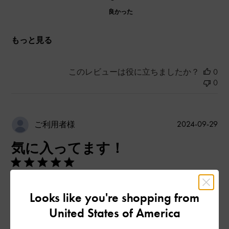
良かった
もっと見る
このレビューは役に立ちましたか？
0
0
公
2024-09-29
ご利用者様
開
気に入ってます！
日
めちゃくちゃかわいいです。よく褒められます。
Looks like you're shopping from
|
サイズ:
その他（シューズ以外）
カラー:
ブラック系
United States of America
デザイン