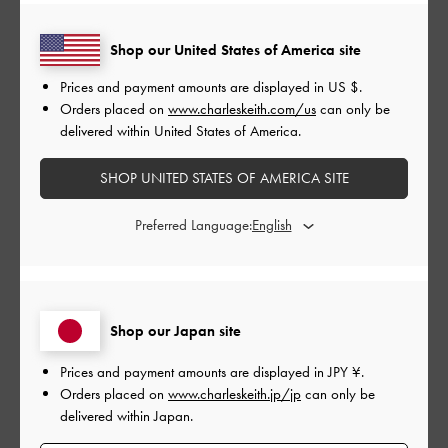
とても良かった
Shop our United States of America site
品質
Prices and payment amounts are displayed in
US $
.
Orders placed on
www.charleskeith.com/us
can only be
とても良かった
delivered within United States of America.
もっと見る
SHOP UNITED STATES OF AMERICA SITE
Preferred Language:
このレビューは役に立ちましたか？
0
0
Shop our Japan site
公
2024-09-14
ご利用者様
開
Prices and payment amounts are displayed in
JPY ¥
.
最高に可愛い！
日
Orders placed on
www.charleskeith.jp/jp
can only be
delivered within Japan.