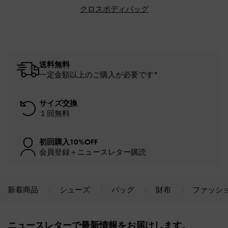
クロスボディバッグ
送料無料
一定金額以上のご購入が必要です*
サイズ交換
１回無料
初回購入10%OFF
会員登録＋ニュースレター購読
新着商品
シューズ
バッグ
財布
ファッシ
Site footer
ニュースレターで最新情報をお届けします。​