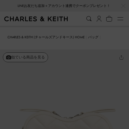
…
…
会員登録＋ニュースレター登録で10%OFFクーポンプレゼント！
CHARLES & KEITH (チャールズアンドキース) HOME
バッグ
クロスボディバッグ
Philomena フィロメナ キルトハートクロスボデ
ィバッグ
似ている商品を見る