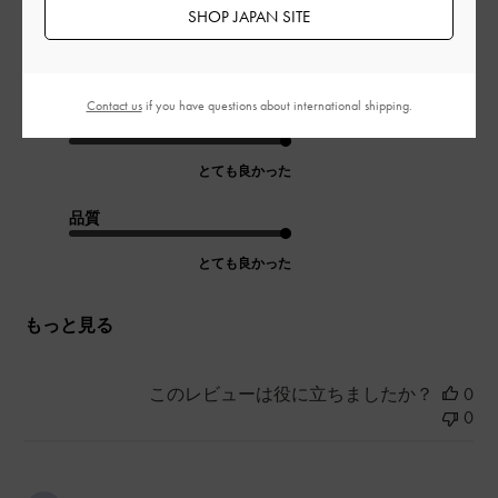
SHOP JAPAN SITE
一目惚れで購入！他の色もほしいぐらいですが、残念ながら完
売でした。またハートのシリーズ出して欲しいです！
|
サイズ:
その他（シューズ以外）
カラー:
ブルー系
Contact us
if you have questions about international shipping.
デザイン
とても良かった
品質
とても良かった
もっと見る
このレビューは役に立ちましたか？
0
0