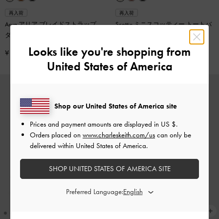
再入荷
再入荷
Arya アリア ブレイドストラップ
Scottie ミニスコッティー トートバ
ダブルハンドルクロスボディバッ
ッグ
-
クリーム
グ
-
クリーム
Looks like you're shopping from
¥ 12,900
¥ 14,900
United States of America
Shop our United States of America site
Prices and payment amounts are displayed in
US $
.
Orders placed on
www.charleskeith.com/us
can only be
delivered within United States of America.
SHOP UNITED STATES OF AMERICA SITE
Preferred Language: