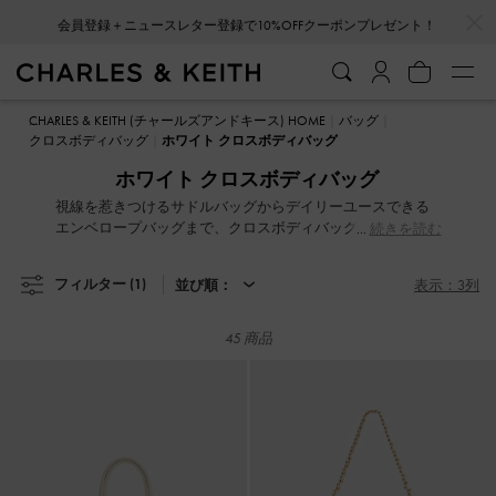
…
…
会員登録＋ニュースレター登録で10%OFFクーポンプレゼント！
会員登録＋ニュースレター登録で10%OFFクーポンプレゼント！
CHARLES & KEITH (チャールズアンドキース) HOME
バッグ
クロスボディバッグ
ホワイト クロスボディバッグ
ホワイト クロスボディバッグ
視線を惹きつけるサドルバッグからデイリーユースできる
エンベロープバッグまで、クロスボディバッグコレクショ
続きを読む
ンは、ワードローブの頼れるパートナーとして大活躍。最
大の魅力はその圧倒的な汎用性。付属のストラップを使い
フィルター
(1)
並び順：
表示：3列
分けることで、シーンに合わせた多彩なスタイリングを楽
しめます。クラッチバッグとしてスマートに持つのはもち
ろんロングストラップで斜め掛けにして両手を自由に。デ
45 商品
イリーから特別な日まで、軽やかに寄り添うバッグコレク
ションです。