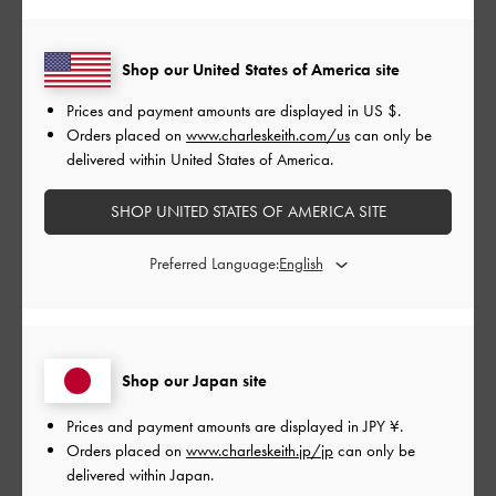
デザイン
Shop our United States of America site
とてもよかった
Prices and payment amounts are displayed in
US $
.
品質
Orders placed on
www.charleskeith.com/us
can only be
delivered within United States of America.
とてもよかった
SHOP UNITED STATES OF AMERICA SITE
もっと見る
Preferred Language:
このレビューは役に立ちましたか？
0
0
Shop our Japan site
公
2024-09-14
ご利用者様
Prices and payment amounts are displayed in
JPY ¥
.
開
最高に可愛い！
Orders placed on
www.charleskeith.jp/jp
can only be
日
delivered within Japan.