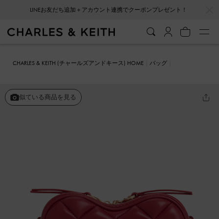
…
…
会員登録＋ニュースレター登録で10%OFFクーポンプレゼント！
CHARLES & KEITH (チャールズアンドキース) HOME
バッグ
クロスボディバッグ
Philomena フィロメナ キルトハートクロスボデ
ィバッグ
似ている商品を見る