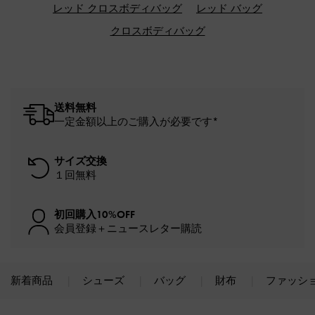
レッド クロスボディバッグ
レッド バッグ
クロスボディバッグ
送料無料
一定金額以上のご購入が必要です*
サイズ交換
１回無料
初回購入10%OFF
会員登録＋ニュースレター購読
新着商品
シューズ
バッグ
財布
ファッシ
Site footer