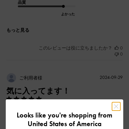
品質
よかった
もっと見る
このレビューは役に立ちましたか？
0
0
公
2024-09-29
ご利用者様
開
気に入ってます！
日
Looks like you're shopping from
めちゃくちゃかわいいです。よく褒められます。
United States of America
|
サイズ:
その他（シューズ以外）
カラー:
ブラック系