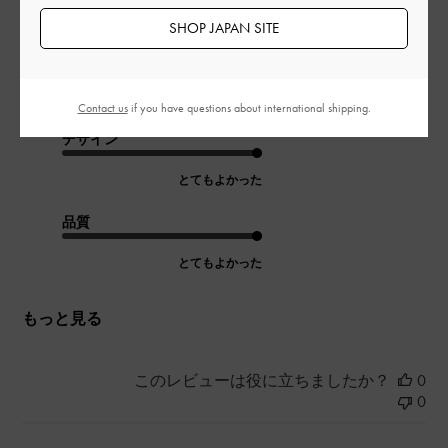
SHOP JAPAN SITE
一目惚れで購入！他の色もほしいぐらいですが、残念ながら完
売でした。またハートのシリーズ出して欲しいです！
|
サイズ:
その他（シューズ以外）
カラー:
ブルー系
Contact us
if you have questions about international shipping.
デザイン
とてもよかった
品質
とてもよかった
もっと見る
このレビューは役に立ちましたか？
0
0