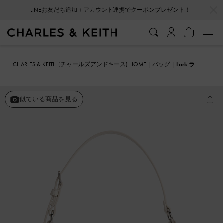
…
…
LINEお友だち追加＋アカウント連携でクーポンプレゼント！
CHARLES & KEITH (チャールズアンドキース) HOME
バッグ
Lark ラ
ルク クリンクルエフェクトショルダーバッグ
似ている商品を見る