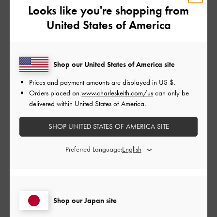
Looks like you're shopping from
意外に、カードケース(財布兼)・リップ・パウダー・鍵・鏡・ク
シ・フリスク・香水 も入って収納に気をつければ不自由ない量
United States of America
入れられます！♡
|
サイズ:
その他（シューズ以外）
カラー:
ホワイト系
Shop our United States of America site
デザイン
Prices and payment amounts are displayed in
US $
.
とてもよかった
Orders placed on
www.charleskeith.com/us
can only be
delivered within United States of America.
品質
とてもよかった
SHOP UNITED STATES OF AMERICA SITE
Preferred Language:
もっと見る
このレビューは役に立ちましたか？
0
0
Shop our Japan site