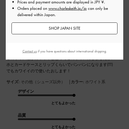
Prices and payment amounts are displayed in
JPY ¥
.
公
2024-06-21
Orders placed on
www.charleskeith.jp/jp
can only be
ご利用者様
開
delivered within Japan.
一目惚れ
日
SHOP JAPAN SITE
店舗で一目惚れして購入しました！
Contact us
if you have questions about international shipping.
サイズを大きいのと迷いましたが、
このサイズ感がカワイイと思ってこのサイズにしましたがスマ
ホとカードケースとリップくらいでパンパンになります(TT)
でもカワイイので使いたおします！
|
サイズ:
その他（シューズ以外）
カラー:
ホワイト系
デザイン
とてもよかった
品質
とてもよかった