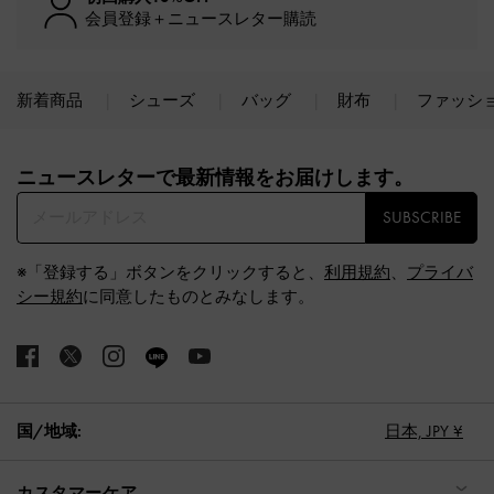
会員登録＋ニュースレター購読
新着商品
シューズ
バッグ
財布
ファッシ
Site footer
ニュースレターで最新情報をお届けします。​
SUBSCRIBE
※「登録する」ボタンをクリックすると、
利用規約
、
プライバ
シー規約
に同意したものとみなします。
国/地域:
日本,
JPY ¥
カスタマーケア