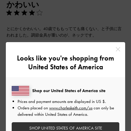
かわいい
日
とにかくかわいい。40歳でももってても痛くない、と子供に言
われました。調節金具が重いのが、ネックです。
|
サイズ:
その他（シューズ以外）
カラー:
ブラック系
デザイン
Looks like you're shopping from
United States of America
とてもよかった
品質
Shop our United States of America site
よかった
Prices and payment amounts are displayed in
US $
.
Orders placed on
www.charleskeith.com/us
can only be
もっと見る
delivered within United States of America.
このレビューは役に立ちましたか？
0
SHOP UNITED STATES OF AMERICA SITE