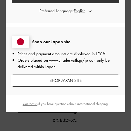
0
Preferred Language:
公
2024-02-16
ご利用者様
開
かわいい！
日
Shop our Japan site
Prices and payment amounts are displayed in
JPY ¥
.
Orders placed on
www.charleskeith.jp/jp
can only be
ちょうどいいサイズ感です！
delivered within Japan.
|
サイズ:
その他（シューズ以外）
カラー:
ホワイト系
SHOP JAPAN SITE
デザイン
とてもよかった
Contact us
if you have questions about international shipping.
品質
とてもよかった