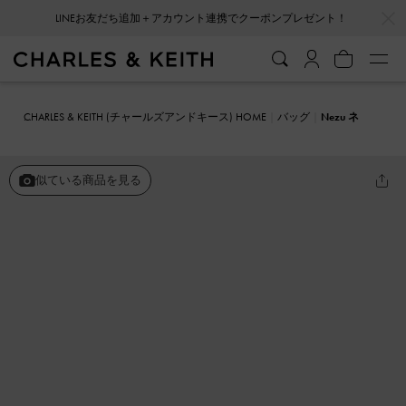
LINEお友だち追加＋アカウント連携でクーポンプレゼント！
…
…
会員登録＋ニュースレター登録で10%OFFクーポンプレゼント！
CHARLES & KEITH (チャールズアンドキース) HOME
バッグ
Nezu ネ
ズ キルトハートプリントバッグ
似ている商品を見る