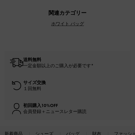
関連カテゴリー
ホワイト バッグ
送料無料
一定金額以上のご購入が必要です*
サイズ交換
１回無料
初回購入10%OFF
会員登録＋ニュースレター購読
新着商品
シューズ
バッグ
財布
ファッシ