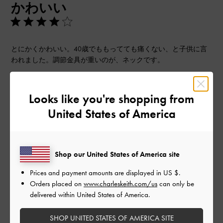
かわいい
日
とにかくかわいい。40歳でももってても痛くない、と子供に言
われました。調節金具が重いのが、ネックです。
|
サイズ:
その他（シューズ以外）
カラー:
ブラック系
デザイン
Looks like you're shopping from
United States of America
とてもよかった
品質
Shop our United States of America site
よかった
Prices and payment amounts are displayed in
US $
.
Orders placed on
www.charleskeith.com/us
can only be
もっと見る
delivered within United States of America.
このレビューは役に立ちましたか？
0
SHOP UNITED STATES OF AMERICA SITE