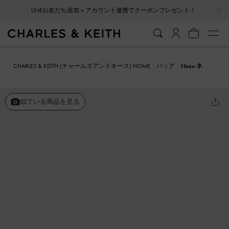
LINEお友だち追加＋アカウント連携でクーポンプレゼント！
…
…
会員登録＋ニュースレター登録で10%OFFクーポンプレゼント！
CHARLES & KEITH (チャールズアンドキース) HOME
バッグ
Nezu ネ
ズ キルトハートプリントバッグ
似ている商品を見る