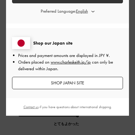
0
Preferred Language:
公
2024-02-16
ご利用者様
開
かわいい！
日
Shop our Japan site
Prices and payment amounts are displayed in
JPY ¥
.
Orders placed on
www.charleskeith.jp/jp
can only be
ちょうどいいサイズ感です！
delivered within Japan.
|
サイズ:
その他（シューズ以外）
カラー:
ホワイト系
SHOP JAPAN SITE
デザイン
とてもよかった
Contact us
if you have questions about international shipping.
品質
とてもよかった