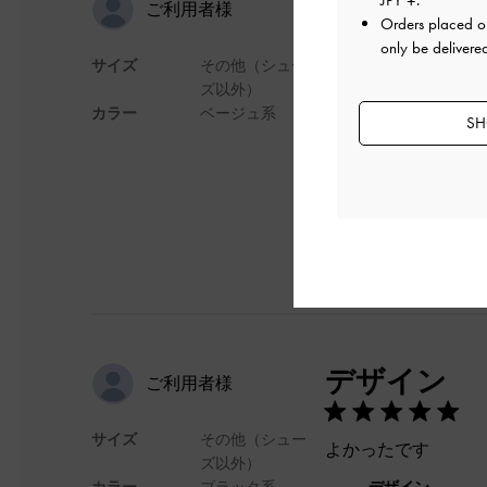
サイズ
JPY ¥
.
ご利用者様
Orders placed 
only be delivere
サイズ
その他（シュー
想像より小さく、三
ズ以外）
手前のポケットにリ
カラー
ベージュ系
SH
デザイン
デザイン
ご利用者様
サイズ
その他（シュー
よかったです
ズ以外）
カラー
ブラック系
デザイン