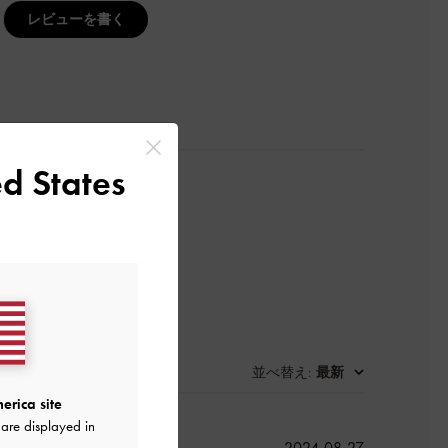
レビューを書く
d States
並べ替え
最新
:
erica site
are displayed in
公
2024-08-27