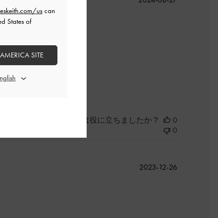
開
eskeith.com/us
can
日
ed States of
se)は無理でした。
 AMERICA SITE
よかった
このレビューは役に立ちましたか？
0
0
公
2023-12-26
開
日