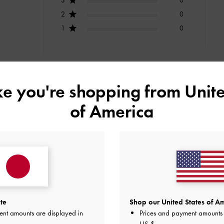
2
0
1
0
ike you're shopping from
Unite
快適さ
of America
とてもよかった
とてもよかった
デザイン
品質
快適さ
全て
全て
全て
te
Shop our United States of Am
ent amounts are displayed in
Prices and payment amounts 