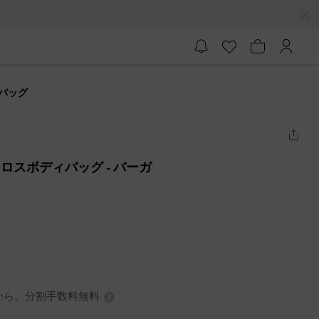
ィバッグ
トクロスボディバッグ
- バーガ
3円から。分割手数料無料