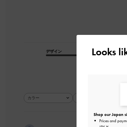
Looks l
デザイン
品質
とてもよかった
カラー
サイズ
全て
全て
Shop our Japan si
Prices and paym