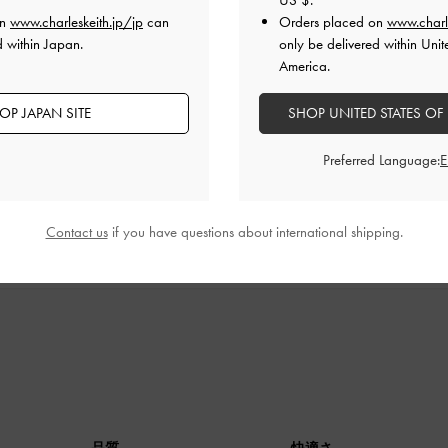
US $
.
on
www.charleskeith.jp/jp
can
Orders placed on
www.charl
d within Japan.
only be delivered within Unit
America.
つ折り財布が1つと鍵でパンパンになりました。プラス、スマホ(
ップをいれれるので使いやすいです。
OP JAPAN SITE
SHOP UNITED STATES OF
品質
快適さ
Preferred Language:
とてもよかった
とてもよかった
とても
Contact us
if you have questions about international shipping.
品質
快適さ