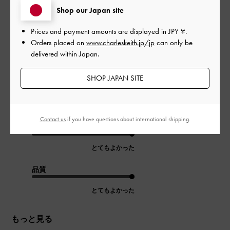
Shop our Japan site
Prices and payment amounts are displayed in
JPY ¥
.
白とベージュとグレーの間くらいで、どんなコーデにも合うの
Orders placed on
www.charleskeith.jp/jp
can only be
で重宝してます。中に変な仕切りもないのでMAXまだ詰められ
delivered within Japan.
る形です。何より、チェーンがすごい便利で、二重にすれば短
めにできるし、一重ににすれば肩掛けもできるし、それがチェ
SHOP JAPAN SITE
ーンをずらすだけでさくっと変えられるので本当に便利です(伝
われ)。色違いが欲しいです。
|
サイズ:
その他（シューズ以外）
カラー:
ホワイト系
Contact us
if you have questions about international shipping.
デザイン
とてもよかった
品質
とてもよかった
もっと見る