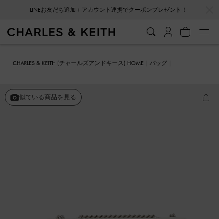
LINEお友だち追加＋アカウント連携でクーポンプレゼント！
…
…
会員登録＋ニュースレター登録で10%OFFクーポンプレゼント！
CHARLES & KEITH (チャールズアンドキース) HOME
バッグ
クロスボディバッグ
プッシュロック チェーンハンドルバッグ
似ている商品を見る