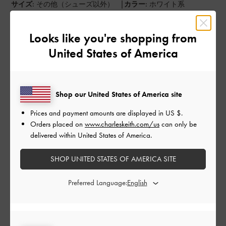
|
サイズ:
その他（シューズ以外）
カラー:
ホワイト系
デザイン
Looks like you're shopping from
とてもよかった
United States of America
品質
とてもよかった
Shop our United States of America site
もっと見る
Prices and payment amounts are displayed in
US $
.
Orders placed on
www.charleskeith.com/us
can only be
delivered within United States of America.
このレビューは役に立ちましたか？
0
0
SHOP UNITED STATES OF AMERICA SITE
Preferred Language:
公
2024-09-30
ご利用者様
開
チェーンが便利
日