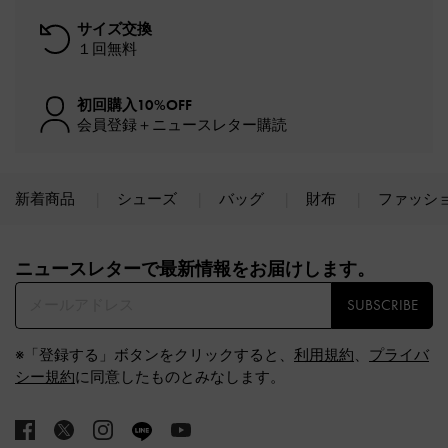
サイズ交換
１回無料
初回購入10%OFF
会員登録＋ニュースレター購読
新着商品
シューズ
バッグ
財布
ファッシ
Site footer
ニュースレターで最新情報をお届けします。​
SUBSCRIBE
※「登録する」ボタンをクリックすると、
利用規約
、
プライバ
シー規約
に同意したものとみなします。