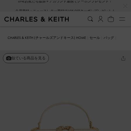
…
…
会員登録＋ニュースレター登録で10%OFFクーポンプレゼント！
CHARLES & KEITH (チャールズアンドキース) HOME
セール
バッグ
クロスボディバッグ
Duo ドゥオ キルトバニティトップハンドルバッ
グ
似ている商品を見る