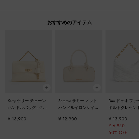
おすすめのアイテム
Kerry ケリー チェーン
Sammie サミー ノット
Duo ドゥオ フ
ハンドルバッグ
-
クリ
ハンドルイロンゲイテ
キルトクレセン
ーム
ィッドバッグ
-
クリー
グ
-
ホワイト
¥ 13,900
¥ 12,900
¥ 13,900
ム
¥ 6,950
50% OFF