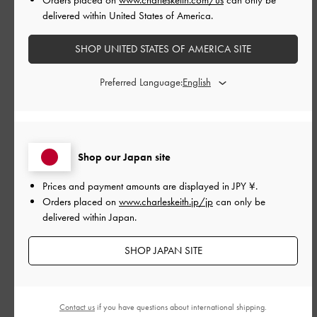
delivered within United States of America.
とてもよかった
SHOP UNITED STATES OF AMERICA SITE
もっと見る
Preferred Language:
このレビューは役に立ちましたか？
0
0
Shop our Japan site
公
2026-05-21
ご利用者様
Prices and payment amounts are displayed in
JPY ¥
.
開
きれいに良い感じでした宜しく
Orders placed on
www.charleskeith.jp/jp
can only be
日
delivered within Japan.
お願いします
SHOP JAPAN SITE
きれいに良い感じでした宜しくお願いします
Contact us
if you have questions about international shipping.
|
サイズ:
その他（シューズ以外）
カラー:
ベージュ系