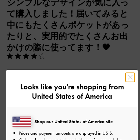
シンプルなデザインが気に入っ
日
て購入しました！届いてみると
中にもたくさんポケットがあっ
たりと、実用的でたくさんお出
かけの際に使ってます！🖤
シンプルなデザインが気に入って購入しました！届いてみると
中にもたくさんポケットがあったりと、実用的でたくさんお出
Looks like you're shopping from
かけの際に使ってます！🖤
United States of America
|
サイズ:
その他（シューズ以外）
カラー:
ホワイト系
デザイン
Shop our United States of America site
よかった
Prices and payment amounts are displayed in
US $
.
品質
Orders placed on
www.charleskeith.com/us
can only be