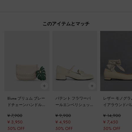
このアイテムとマッチ
Blume ブリュム ブレー
パテント フラワーパ
レザー モノグラ
ドチェーンハンドルウ
ールエンベリシュッド
イアラウンドバ
ォレット
-
クリーム
メリージェーンローフ
ラット
-
チョー
¥ 7,900
¥ 9,900
¥ 14,900
ァー
-
チョーク
¥ 3,950
¥ 4,950
¥ 7,450
50% OFF
50% OFF
50% OFF