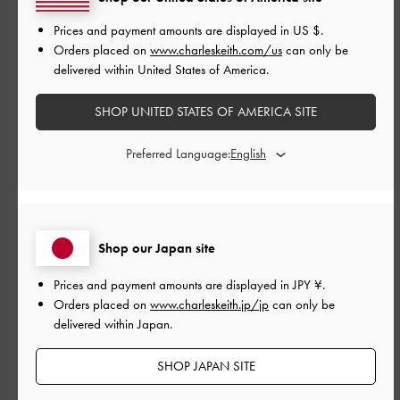
|
サイズ:
その他（シューズ以外）
カラー:
ピンク系
Prices and payment amounts are displayed in
US $
.
デザイン
Orders placed on
www.charleskeith.com/us
can only be
とてもよかった
delivered within United States of America.
品質
SHOP UNITED STATES OF AMERICA SITE
とてもよかった
Preferred Language:
もっと見る
このレビューは役に立ちましたか？
0
Shop our Japan site
0
Prices and payment amounts are displayed in
JPY ¥
.
Orders placed on
www.charleskeith.jp/jp
can only be
delivered within Japan.
公
2026-06-19
ご利用者様
開
SHOP JAPAN SITE
誕生日プレゼントにっ！
日