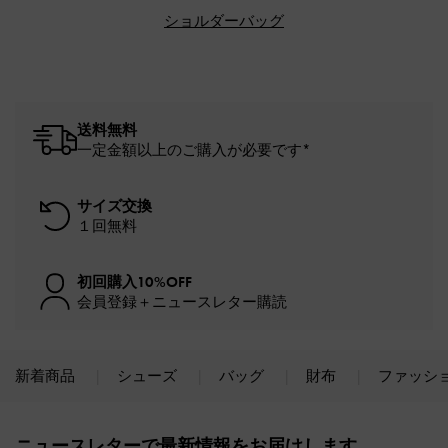
ショルダーバッグ
送料無料
一定金額以上のご購入が必要です*
サイズ交換
１回無料
初回購入10%OFF
会員登録＋ニュースレター購読
新着商品
シューズ
バッグ
財布
ファッシ
Site footer
ニュースレターで最新情報をお届けします。​