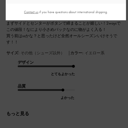
Contact us
if you have questions about international shipping.
誕生月のクーポンを使って自分へ購入しました。
まずサイドとセンターがボタンで締まることが嬉しい！2waysで
この値段！なにより小さめバックなのに物がよく入る！
買う前はssかな？と思ったけど全然オールシーズンいけそうで
す！！
|
サイズ:
その他（シューズ以外）
カラー:
イエロー系
デザイン
とてもよかった
品質
よかった
もっと見る