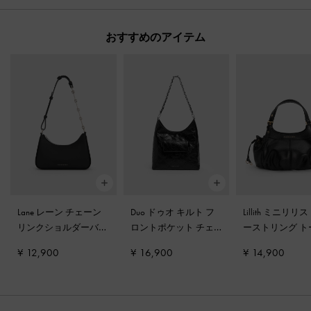
おすすめのアイテム
Lane レーン チェーン
Duo ドゥオ キルト フ
Lillith ミニリリ
リンクショルダーバッ
ロントポケット チェ
ーストリング ト
グ
-
ノワール
ーン ホーボーバッグ
-
バッグ
-
ブラッ
¥ 12,900
¥ 16,900
¥ 14,900
ノワール