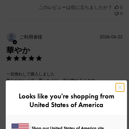
このレビューは役に立ちましたか？
0
0
公
2026-06-22
ご利用者様
開
華やか
日
一目惚れして購入しました
形もかわいくて 思ったより 沢山物が入ります
前のポケットにスマホを収納したかったのですが 私のスマホ
は入りませんでした
Looks like you're shopping from
United States of America
シンプルコーディネートのアクセントになる色合いで一気に華
やかになります
ピンクとゴールドの相性が素晴らしいです
Shop our United States of America site