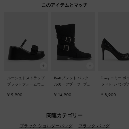
このアイテムとマッチ
ルーシュドストラップ
Brett ブレット バック
Emmy エミー 
プラットフォームウェ
ルカーフブーツ
-
ブラ
ッドトゥパンプ
ッジ
-
ブラックテクス
ックテクスチャー
ラックテクスチ
¥ 9,900
¥ 14,900
¥ 8,900
チャー
関連カテゴリー
ブラック ショルダーバッグ
ブラック バッグ