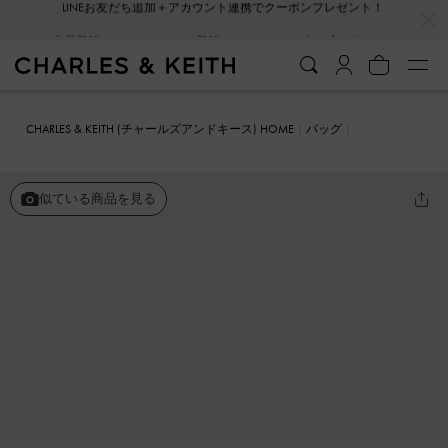
…
…
会員登録＋ニュースレター登録で10%OFFクーポンプレゼント！
CHARLES & KEITH (チャールズアンドキース) HOME
バッグ
ショルダーバッグ
Duo ドゥオ キルトクロスボディーバッグ
似ている商品を見る