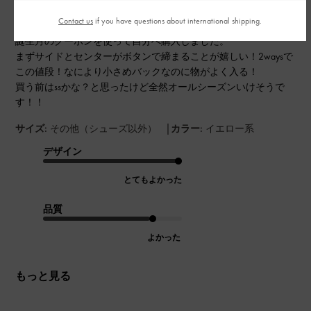
Contact us
if you have questions about international shipping.
誕生月のクーポンを使って自分へ購入しました。
まずサイドとセンターがボタンで締まることが嬉しい！2waysで
この値段！なにより小さめバックなのに物がよく入る！
買う前はssかな？と思ったけど全然オールシーズンいけそうで
す！！
|
サイズ:
その他（シューズ以外）
カラー:
イエロー系
デザイン
とてもよかった
品質
よかった
もっと見る