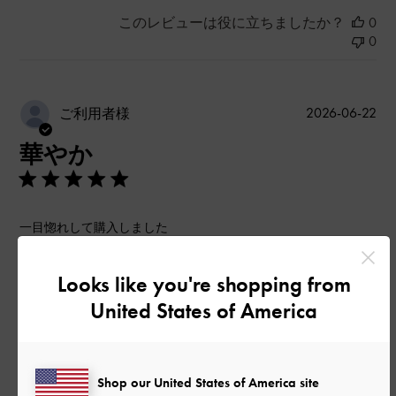
このレビューは役に立ちましたか？
0
0
公
2026-06-22
ご利用者様
開
華やか
日
一目惚れして購入しました
形もかわいくて 思ったより 沢山物が入ります
前のポケットにスマホを収納したかったのですが 私のスマホ
Looks like you're shopping from
は入りませんでした
United States of America
シンプルコーディネートのアクセントになる色合いで一気に華
やかになります
ピンクとゴールドの相性が素晴らしいです
Shop our United States of America site