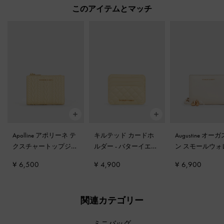
このアイテムとマッチ
Apolline アポリーネ テ
キルテッド カードホ
Augustine オ
クスチャートップジッ
ルダー
-
バターイエロ
ン スモールウォ
プウォレット
-
バター
ー
ト
-
クリーム
¥ 6,500
¥ 4,900
¥ 6,900
イエロー
関連カテゴリー
ミニバッグ