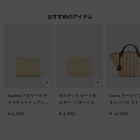
おすすめのアイテム
Apolline アポリーネ テ
キルテッド カードホ
Ivanna ラージ
クスチャートップジッ
ルダー
-
バターイエロ
キャンバス スト
プウォレット
-
バター
ー
プ トートバッグ
¥ 6,500
¥ 4,900
¥ 14,900
イエロー
ースコッチイエ