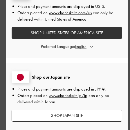
|
サイズ:
その他（シューズ以外）
カラー:
ピンク系
Prices and payment amounts are displayed in
US $
.
デザイン
Orders placed on
www.charleskeith.com/us
can only be
delivered within United States of America.
とてもよかった
SHOP UNITED STATES OF AMERICA SITE
品質
Preferred Language:
とてもよかった
もっと見る
Shop our Japan site
このレビューは役に立ちましたか？
0
0
Prices and payment amounts are displayed in
JPY ¥
.
Orders placed on
www.charleskeith.jp/jp
can only be
delivered within Japan.
公
2026-06-19
ご利用者様
SHOP JAPAN SITE
開
誕生日プレゼントにっ！
日