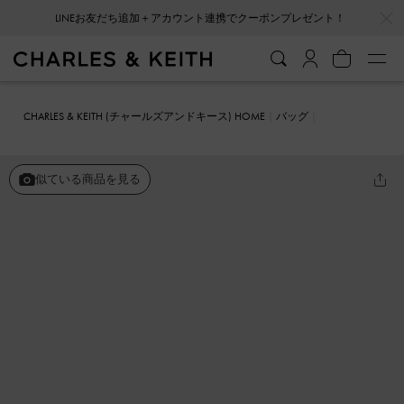
…
…
LINEお友だち追加＋アカウント連携でクーポンプレゼント！
CHARLES & KEITH (チャールズアンドキース) HOME
バッグ
ミニバッグ
Duo ドゥオ キルトクロスボディーバッグ
似ている商品を見る