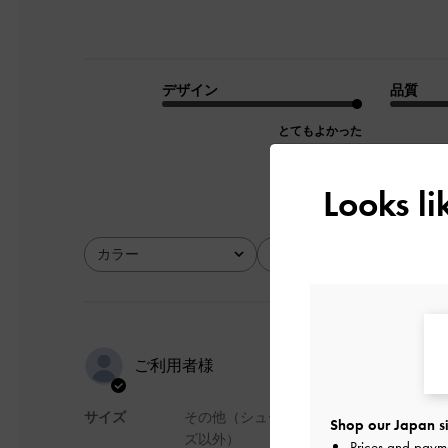
デザイン
品質
とてもよかった
Looks l
カラー
サイズ
全て
全て
最高！！！
ご利用者様
サイズ
その他（シュー
Shop our Japan si
小さいけど意外と荷
ズ以外）
Prices and paym