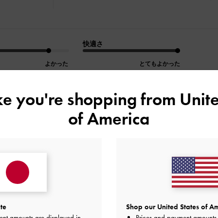
快適さ
よかった
とてもよかった
ike you're shopping from
Unite
of America
デザイン
品質
快適さ
全て
全て
全て
te
Shop our United States of Am
物入ります。
ent amounts are displayed in
Prices and payment amounts 