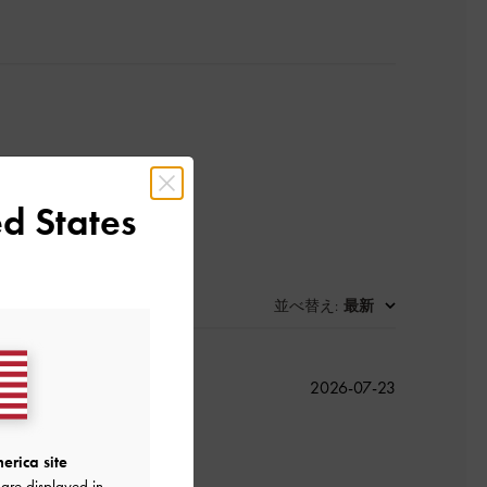
d States
並べ替え
最新
:
公
2026-07-23
開
日
erica site
are displayed in