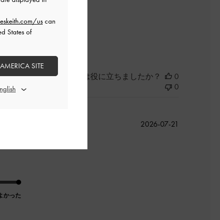
eskeith.com/us
can
ed States of
よかった
 AMERICA SITE
このレビューは役に立ちましたか？
0
0
公
2026-07-21
開
日
よかった