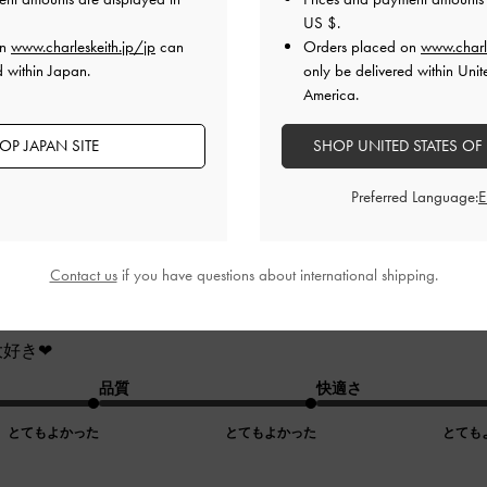
当に可愛くて、紐を長くも短くもできるのが便利で良いです！
US $
.
品質
快適さ
on
www.charleskeith.jp/jp
can
Orders placed on
www.charl
d within Japan.
only be delivered within Unit
とてもよかった
よかった
America.
OP JAPAN SITE
SHOP UNITED STATES OF
Preferred Language:
いやつ｡大好き❤
Contact us
if you have questions about international shipping.
大好き❤
品質
快適さ
とてもよかった
とてもよかった
とても