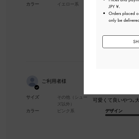
なにより見た目が本
カラー
イエロー系
JPY ¥
.
デザイン
Orders placed 
only be delivere
SH
可愛くて良
ご利用者様
サイズ
その他（シュー
可愛くて良いやつ｡
ズ以外）
カラー
ピンク系
デザイン