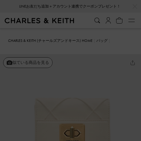
…
…
LINEお友だち追加＋アカウント連携でクーポンプレゼント！
CHARLES & KEITH (チャールズアンドキース) HOME
バッグ
クロスボディバッグ
Eleni エレーニ キルトイロンゲイトクロスボデ
ィバッグ
似ている商品を見る