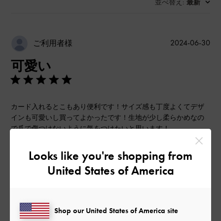
並べ替え
最新
:
公
2024-06-30
ご利用者様
開
可愛い
日
カード入れるとこもあり便利です！サイズ感も丁度よくてデザ
インも可愛いし買ってよかったです！生地が少し柔らかめなの
で爪で傷つけないように気をつけたいと思います！
|
サイズ:
その他（シューズ以外）
カラー:
ホワイト系
Looks like you're shopping from
デザイン
United States of America
とてもよかった
品質
Shop our United States of America site