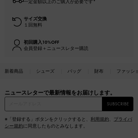
一定金額以上のご購入が必要です*
サイズ交換
１回無料
初回購入10%OFF
会員登録＋ニュースレター購読
新着商品
シューズ
バッグ
財布
ファッシ
Site footer
ニュースレターで最新情報をお届けします。​
SUBSCRIBE
※「登録する」ボタンをクリックすると、
利用規約
、
プライバ
シー規約
に同意したものとみなします。