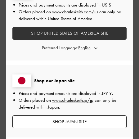
とてもよかった
Prices and payment amounts are displayed in
US $
.
Orders placed on
www.charleskeith.com/us
can only be
delivered within United States of America.
もっと見る
SHOP UNITED STATES OF AMERICA SITE
このレビューは役に立ちましたか？
0
0
Preferred Language:
公
2024-06-01
ご利用者様
開
Shop our Japan site
thaさんのレビュー
日
Prices and payment amounts are displayed in
JPY ¥
.
Orders placed on
www.charleskeith.jp/jp
can only be
delivered within Japan.
可愛い😍
SHOP JAPAN SITE
|
サイズ:
その他（シューズ以外）
カラー:
ブラック系
デザイン