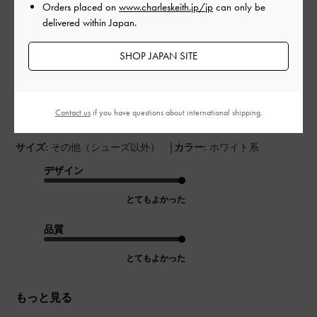
Orders placed on
www.charleskeith.jp/jp
can only be
delivered within Japan.
公
2024-05-21
ご利用者様
開
SHOP JAPAN SITE
cinさんのレビュー
日
Contact us
if you have questions about international shipping.
Yokatta desu
|
サイズ:
その他（シューズ以外）
カラー:
ホワイト系
デザイン
とてもよかった
品質
とてもよかった
もっと見る