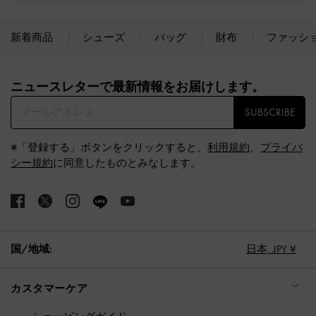
新着商品
シューズ
バッグ
財布
ファッシ
Site footer
ニュースレターで最新情報をお届けします。​
SUBSCRIBE
※「登録する」ボタンをクリックすると、
利用規約
、
プライバ
シー規約
に同意したものとみなします。
国/地域:
日本,
JPY ¥
カスタマーケア