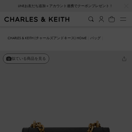
…
…
LINEお友だち追加＋アカウント連携でクーポンプレゼント！
会員登録＋ニュースレター登録で10%OFFクーポンプレゼント！
CHARLES & KEITH (チャールズアンドキース) HOME
バッグ
クロスボディバッグ
フロントフラップ チェーンハンドルクロスボデ
ィバッグ
似ている商品を見る