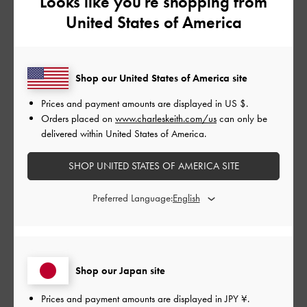
Looks like you're shopping from
United States of America
カバンの中も広いので色々入れれます。
|
サイズ:
その他（シューズ以外）
カラー:
ブラック系
Shop our United States of America site
デザイン
Prices and payment amounts are displayed in
US $
.
Orders placed on
www.charleskeith.com/us
can only be
とてもよかった
delivered within United States of America.
品質
SHOP UNITED STATES OF AMERICA SITE
とてもよかった
Preferred Language:
もっと見る
このレビューは役に立ちましたか？
0
Shop our Japan site
0
Prices and payment amounts are displayed in
JPY ¥
.