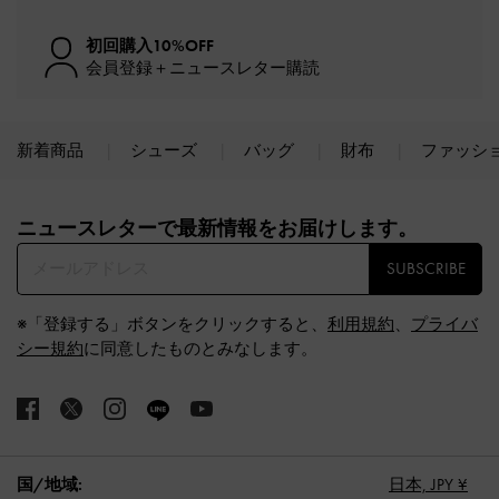
初回購入10%OFF
会員登録＋ニュースレター購読
新着商品
シューズ
バッグ
財布
ファッシ
Site footer
ニュースレターで最新情報をお届けします。​
SUBSCRIBE
※「登録する」ボタンをクリックすると、
利用規約
、
プライバ
シー規約
に同意したものとみなします。
国/地域:
日本,
JPY ¥