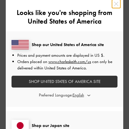
品質
Looks like you're shopping from
とてもよかった
United States of America
もっと見る
Shop our United States of America site
このレビューは役に立ちましたか？
0
0
Prices and payment amounts are displayed in
US $
.
Orders placed on
www.charleskeith.com/us
can only be
delivered within United States of America.
公
2022-11-15
ご利用者様
SHOP UNITED STATES OF AMERICA SITE
開
めっちゃ良い！
日
Preferred Language:
見た目も可愛いし、中も財布とかちょっとなら入る！
Shop our Japan site
|
サイズ:
その他（シューズ以外）
カラー:
ブラック系