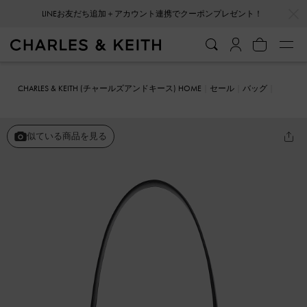
LINEお友だち追加＋アカウント連携でクーポンプレゼント！
…
…
会員登録＋ニュースレター登録で10%OFFクーポンプレゼント！
CHARLES & KEITH (チャールズアンドキース) HOME
セール
バッグ
クロスボディバッグ
ミニガビーヌサドルバッグ
似ている商品を見る