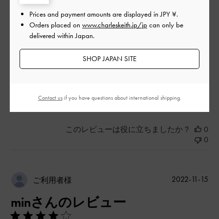
デザイン
Prices and payment amounts are displayed in
JPY ¥
.
Orders placed on
www.charleskeith.jp/jp
can only be
とてもよかった
delivered within Japan.
品質
SHOP JAPAN SITE
とてもよかった
Contact us
if you have questions about international shipping.
もっと見る
このレビューは役に立ちましたか？
0
0
公
2022-11-15
ご利用者様
開
minさんのレビュー
日