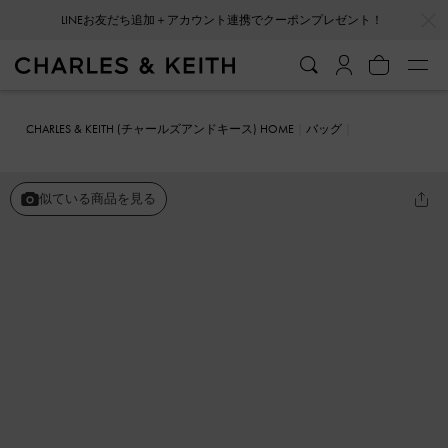
…
…
会員登録＋ニュースレター登録で10%OFFクーポンプレゼント！
CHARLES & KEITH (チャールズアンドキース) HOME
バッグ
クロスボディバッグ
Midori ミドリ ジオメトリッククロスボディバ
ッグ
似ている商品を見る