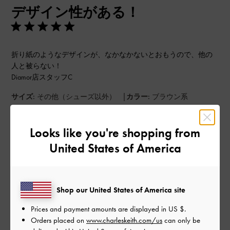
デザイン性がある！
日
折り紙のようなデザインが、なかなかないとおもうので、他の
人と被らない！
Diamor店スタッフC
|
サイズ:
その他（シューズ以外）
カラー:
ブラウン系
デザイン
Looks like you're shopping from
とてもよかった
United States of America
品質
とてもよかった
Shop our United States of America site
もっと見る
Prices and payment amounts are displayed in
US $
.
Orders placed on
www.charleskeith.com/us
can only be