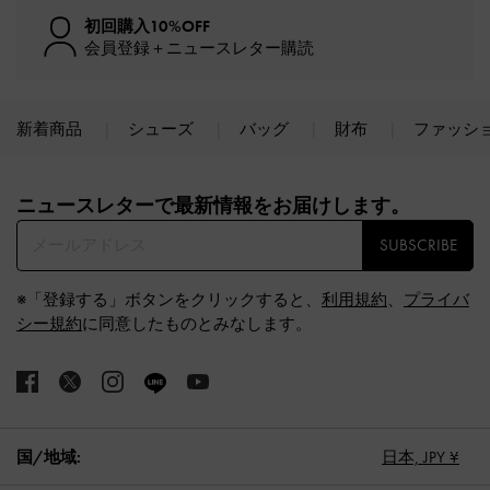
初回購入10%OFF
会員登録＋ニュースレター購読
新着商品
シューズ
バッグ
財布
ファッシ
Site footer
ニュースレターで最新情報をお届けします。​
SUBSCRIBE
※「登録する」ボタンをクリックすると、
利用規約
、
プライバ
シー規約
に同意したものとみなします。
国/地域:
日本,
JPY ¥