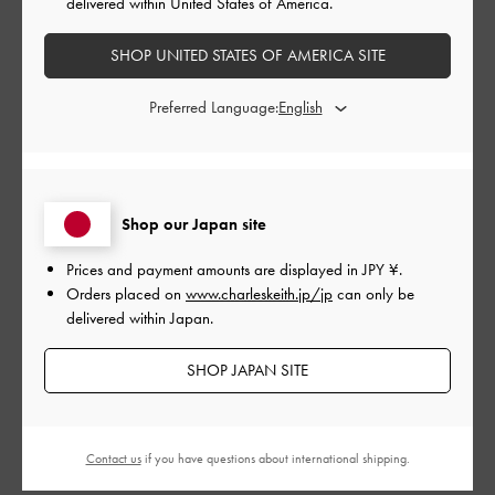
delivered within United States of America.
このレビューは役に立ちましたか？
0
0
SHOP UNITED STATES OF AMERICA SITE
Preferred Language:
公
2024-06-04
ご利用者様
開
どんなコーデにも合う！
日
Shop our Japan site
Prices and payment amounts are displayed in
JPY ¥
.
柄の折り目が立体的なデザインになっていて可愛いです！コン
Orders placed on
www.charleskeith.jp/jp
can only be
パクトな見た目でコーデを邪魔しないですが、マチがしっかり
delivered within Japan.
した作りになっていて割と物が入ります！梱包も丁寧で安心し
ました！
SHOP JAPAN SITE
|
サイズ:
その他（シューズ以外）
カラー:
ブラック系
デザイン
Contact us
if you have questions about international shipping.
とてもよかった