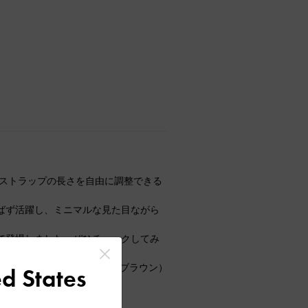
グは、ストラップの長さを自由に調整できる
ばず活躍し、ミニマルな見た目ながら
で登場しました。ぜひチェックしてみ
ド、2枚目:color エスプレッソブラウン）
d States