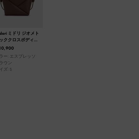
idori ミドリ ジオメト
ッククロスボディバ
グ
10,900
ラー: エスプレッソ
ラウン
イズ: S