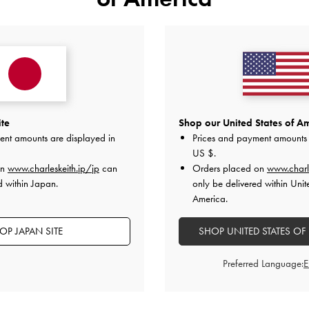
光沢のあるパテントキトゥンヒ
存在感抜群！
スリングバックでかかと部分が
ます。
適度なふわっと感のインソール
プで調節もできるので履き心地
オンオフ問わずお使いいただけ
い♪
ite
Shop our United States of Am
調節可能ストラップがあり、先
ent amounts are displayed in
Prices and payment amounts 
用サイズでのご購入がオススメ
US $
.
on
www.charleskeith.jp/jp
can
Orders placed on
www.charl
2025-10-02 にアップロード
d within Japan.
only be delivered within Unit
America.
OP JAPAN SITE
SHOP UNITED STATES OF
Preferred Language: