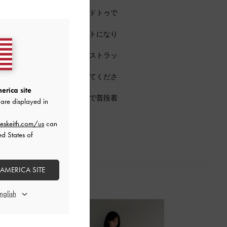
ールパンプスは、ポインテッドトゥで
大胆にあいているのもポイントになり
で足に負担がかかりにくく、ストラッ
も快適に。
るアイテムをお手に取ってみてくださ
erica site
端にかけて細くなるトゥなので普段着
are displayed in
です。
eskeith.com/us
can
ed States of
 AMERICA SITE