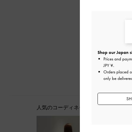
Shop our Japan s
Prices and paym
JPY ¥
.
Orders placed 
only be delivere
SH
人気のコーディネート