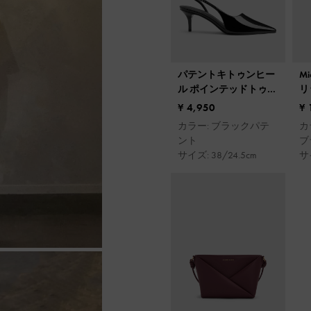
パテントキトゥンヒー
M
ル ポインテッドトゥス
リ
リングバックパンプス
ッ
¥ 4,950
¥ 
カラー: ブラックパテ
カ
ント
ブ
サイズ: 38/24.5cm
サ