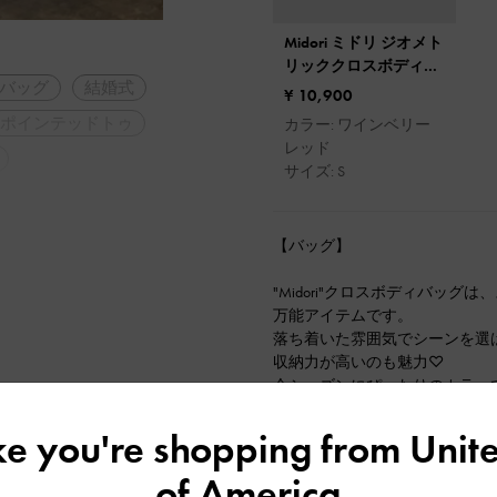
Midori ミドリ ジオメト
リッククロスボディバ
バッグ
結婚式
ッグ
¥ 10,900
ポインテッドトゥ
カラー: ワインベリー
レッド
サイズ: S
【バッグ】
"Midori"クロスボディバッ
万能アイテムです。
落ち着いた雰囲気でシーンを選
収納力が高いのも魅力♡
今シーズンにぴったりのカラー
てください！
（1枚目:color ワインベリーレッ
ike you're shopping from
Unite
【シューズ】
of America