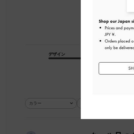
Shop our Japan si
Prices and paym
JPY ¥
.
Orders placed 
only be delivere
デザイン
品質
とてもよかった
SH
カラー
サイズ
全て
全て