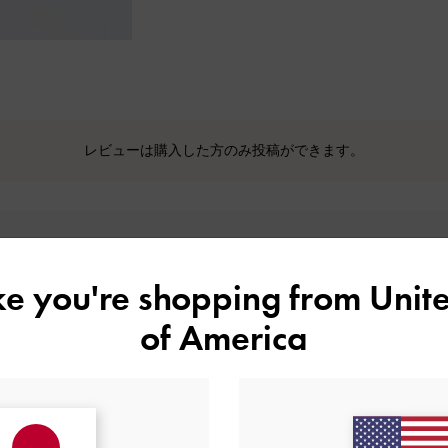
レビューは購入した方のみ投稿ができます。
ike you're shopping from
Unite
カスタマーレビュー
of America
5
0
4
1
基づく
3
0