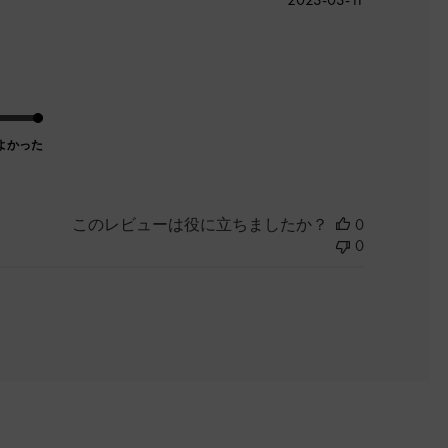
開
日
よかった
このレビューは役に立ちましたか？
0
0