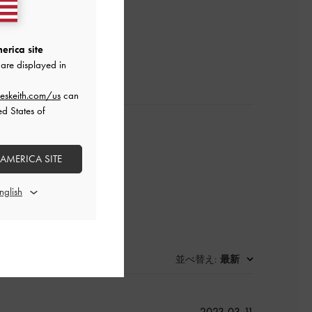
レビューを書く
erica site
are displayed in
eskeith.com/us
can
ed States of
 AMERICA SITE
並べ替え
最新
:
公
2023-03-11