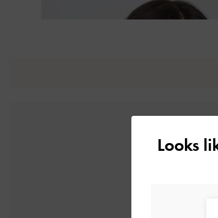
Looks l
4
1件のレビューに