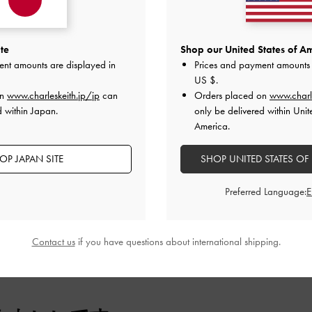
2
0
1
0
te
Shop our United States of Am
ent amounts are displayed in
Prices and payment amounts 
US $
.
on
www.charleskeith.jp/jp
can
Orders placed on
www.charl
d within Japan.
only be delivered within Unit
America.
快適さ
よかった
とてもよかった
OP JAPAN SITE
SHOP UNITED STATES OF
Preferred Language:
デザイン
品質
快適さ
Contact us
if you have questions about international shipping.
全て
全て
全て