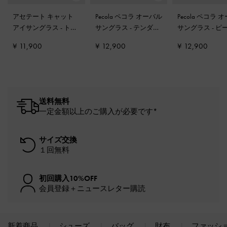
アセテート キャット
Pecola ペコラ オーバル
Pecola ペコラ 
アイサングラス
-
トフ
サングラス
-
テンダー
サングラス
-
ピ
ィー
シェル
ブラウン
¥ 11,900
¥ 12,900
¥ 12,900
送料無料
一定金額以上のご購入が必要です*
サイズ交換
１回無料
初回購入10%OFF
会員登録＋ニュースレター購読
新着商品
シューズ
バッグ
財布
ファッシ