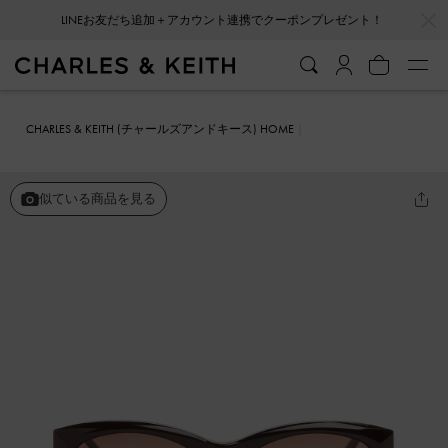
…
…
LINEお友だち追加＋アカウント連携でクーポンプレゼント！
CHARLES & KEITH (チャールズアンドキース) HOME
ファッション雑貨
サングラス
Aubrey オーブリー オーバル サング
ラス
似ている商品を見る