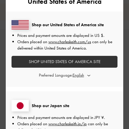
United States of America
レビューは購入した方のみ投稿ができます。
Shop our United States of America site
Prices and payment amounts are displayed in
US $
.
Orders placed on
www.charleskeith.com/us
can only be
delivered within United States of America.
SHOP UNITED STATES OF AMERICA SITE
Preferred Language:
カスタマーレビュー
Shop our Japan site
ご感想をお聞かせください
Prices and payment amounts are displayed in
JPY ¥
.
Orders placed on
www.charleskeith.jp/jp
can only be
Let us know what you think