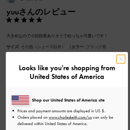
開
yuuさんのレビュー
日
大きめなので小顔効果ありそうでめっちゃ可愛いです！
|
サイズ:
その他（シューズ以外）
カラー:
ブラック系
デザイン
Looks like you're shopping from
とてもよかった
United States of America
品質
とてもよかった
Shop our United States of America site
もっと見る
Prices and payment amounts are displayed in
US $
.
Orders placed on
www.charleskeith.com/us
can only be
delivered within United States of America.
このレビューは役に立ちましたか？
0