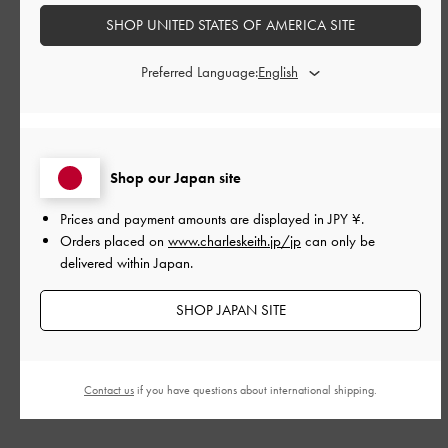
0
SHOP UNITED STATES OF AMERICA SITE
Preferred Language:
公
2024-10-13
ご利用者様
開
ML
日
Shop our Japan site
Prices and payment amounts are displayed in
JPY ¥
.
めっちゃキレイです😍
Orders placed on
www.charleskeith.jp/jp
can only be
|
サイズ:
その他（シューズ以外）
カラー:
ブラック系
delivered within Japan.
デザイン
SHOP JAPAN SITE
とてもよかった
品質
Contact us
if you have questions about international shipping.
とてもよかった