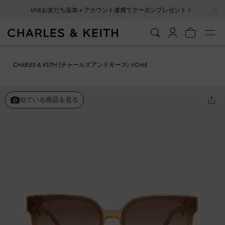
…
…
LINEお友だち追加＋アカウント連携でクーポンプレゼント！
CHARLES & KEITH (チャールズアンドキース) HOME
ファッション雑貨
サングラス
スクエア シックフレームサングラス
似ている商品を見る