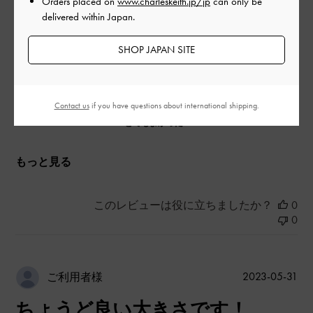
Orders placed on
www.charleskeith.jp/jp
can only be
|
サイズ:
その他（シューズ以外）
カラー:
ブルー系
delivered within Japan.
デザイン
SHOP JAPAN SITE
とてもよかった
品質
Contact us
if you have questions about international shipping.
とてもよかった
もっと見る
このレビューは役に立ちましたか？
0
0
公
2023-05-31
ご利用者様
開
ちょうど良い大きさです！
日