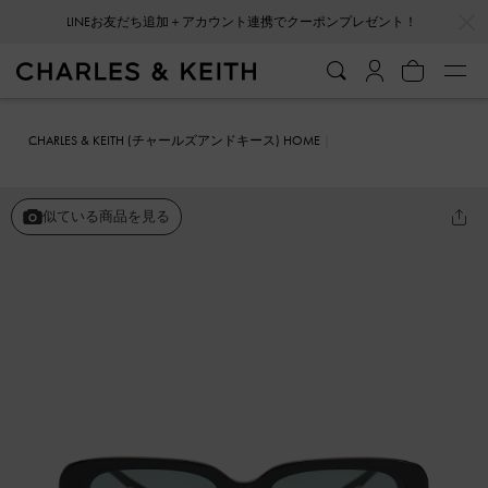
…
…
LINEお友だち追加＋アカウント連携でクーポンプレゼント！
CHARLES & KEITH (チャールズアンドキース) HOME
ファッション雑貨
サングラス
レクタンギュラー アセテートサング
ラス
似ている商品を見る