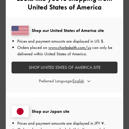
United States of America
レビューを書く
Shop our United States of America site
Prices and payment amounts are displayed in
US $
.
フィルター
Orders placed on
www.charleskeith.com/us
can only be
並べ替え
最新
:
delivered within United States of America.
SHOP UNITED STATES OF AMERICA SITE
公
2024-06-25
ご利用者様
開
Preferred Language:
カッコいい！
日
横長のレンズが好きなので購入。大きさも形も良いし、軽いの
Shop our Japan site
も良い。水色は画像通り。めずらしい色味で、とてもお洒落で
Prices and payment amounts are displayed in
JPY ¥
.
す。