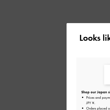
Looks l
Shop our Japan s
Prices and paym
JPY ¥
.
Orders placed 