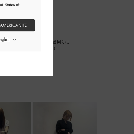
ed States of
り入れられます♪
 AMERICA SITE
♪
果抜群！
てもアクセサリーとして頭や首周りに
。ぜひ店頭でお試しください！