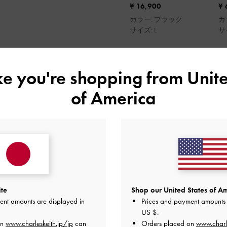
グ
ル
¥ 16,900
¥ 
カラー: ブラック
カ
サイズ: L
サイ
【shoes】
ike you're shopping from
Unite
真夏にピッタリな厚底サンダル
プラットフォームサンダルで高
of America
プで足首をしっかり固定してく
ブラックはネイルが映えて素敵
【bag】
大人気シリーズのケリーバッグ
A4サイズ、13インチのPC、5
あり、通勤通学にもピッタリ！
普段使いもできる上品なデザイ
ite
Shop our United States of Am
のままご飯やデートに行けます
ent amounts are displayed in
Prices and payment amounts 
クロスボディで持つとお出かけ
US $
.
on
www.charleskeith.jp/jp
can
Orders placed on
www.charl
つけてるチャームは、スナップ