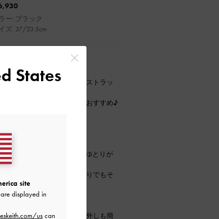
6,930
ラー: ブラック
ズ: 37/23.5cm
d States
が登場☆
低差を感じにくく、アンクルストラッ
れます。
なサマースタイルになるのでおすすめ♪
が再入荷しました！！
00mlのペットボトルを入れてもゆとりが
ンなので、学校やお仕事終わりでもそ
erica site
♡
are displayed in
にも最適◎
eskeith.com/us
can
フック式で、取り付け・取り外しも簡