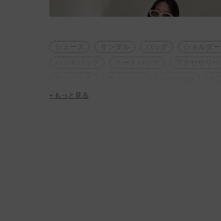
シューズ
サンダル
バッグ
ショルダー
ハンドバッグ
トートバッグ
アクセサリー
サングラス
モノトーン
neutralcolor
ビ
カジュアル
A4サイズ
ギフト
人気ア
+ もっと見る
再入荷アイテム
2WAY・3WAY
太ヒール
フェミニン
休日コーデ
夏コーデ
低身
デート
女子会
脚長効果