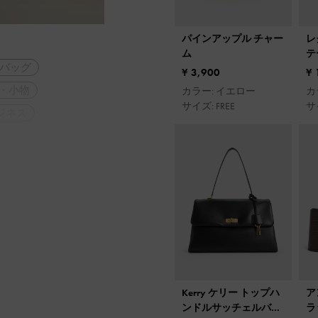
パインアップル チャー
レ
ム
テ
バッグ
¥ 3,900
¥ 
・小物
カラー: イエロー
カ
サイズ: FREE
サイ
ジネス
イテム
厚底
長コーデ
旅行
Kerry ケリー トップハ
ア
ンドルサッチェルバッ
ラ