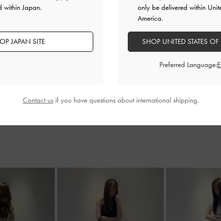
単！
d within Japan.
only be delivered within Unit
毎日のスタイリングに気軽に取
America.
【sunglasses】
OP JAPAN SITE
SHOP UNITED STATES OF
スクエアフレームのサングラス
横幅があるデザインは、小顔効
Preferred Language:
カラーレンズなので、顔にかけ
かけてもオシャレに決まります
2025-06-09 にアップロード
Contact us
if you have questions about international shipping.