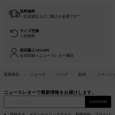
送料無料
一定金額以上のご購入が必要です*
サイズ交換
１回無料
初回購入10%OFF
会員登録＋ニュースレター購読
新着商品
シューズ
バッグ
財布
ファッシ
Site footer
ニュースレターで最新情報をお届けします。​
SUBSCRIBE
※「登録する」ボタンをクリックすると、
利用規約
、
プライバ