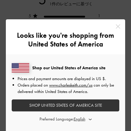
1件のレビューに基づく
5
1
4
0
3
0
Looks like you're shopping from
2
0
United States of America
1
0
Shop our United States of America site
レビューを書く
Prices and payment amounts are displayed in
US $
.
Orders placed on
www.charleskeith.com/us
can only be
delivered within United States of America.
デザイン
SHOP UNITED STATES OF AMERICA SITE
とてもよかった
Preferred Language:
品質