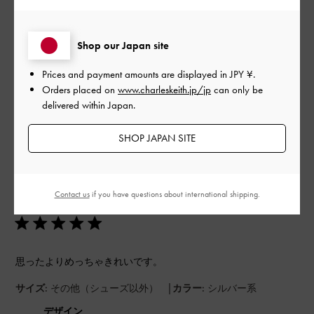
よかった
もっと見る
Shop our Japan site
Prices and payment amounts are displayed in
JPY ¥
.
Orders placed on
www.charleskeith.jp/jp
can only be
フィルター
delivered within Japan.
並べ替え
最新
:
SHOP JAPAN SITE
公
2024-05-15
ご利用者様
開
Contact us
if you have questions about international shipping.
Nhiさんのレビュー
日
思ったよりめっちゃきれいです。
|
サイズ:
その他（シューズ以外）
カラー:
シルバー系
デザイン