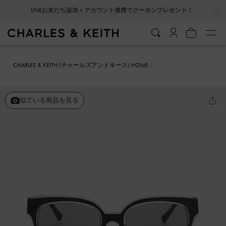
…
…
LINEお友だち追加＋アカウント連携でクーポンプレゼント！
CHARLES & KEITH (チャールズアンドキース) HOME
ファッション雑貨
サングラス
メタリック スクエアサングラス
似ている商品を見る