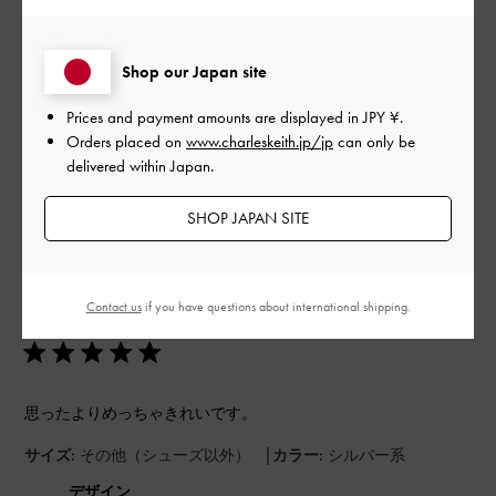
よかった
もっと見る
Shop our Japan site
Prices and payment amounts are displayed in
JPY ¥
.
Orders placed on
www.charleskeith.jp/jp
can only be
フィルター
delivered within Japan.
並べ替え
最新
:
SHOP JAPAN SITE
公
2024-05-15
ご利用者様
開
Contact us
if you have questions about international shipping.
Nhiさんのレビュー
日
思ったよりめっちゃきれいです。
|
サイズ:
その他（シューズ以外）
カラー:
シルバー系
デザイン