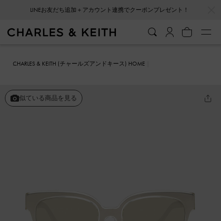
…
…
LINEお友だち追加＋アカウント連携でクーポンプレゼント！
CHARLES & KEITH (チャールズアンドキース) HOME
ファッション雑貨
サングラス
メタリック スクエアサングラス
似ている商品を見る