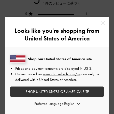
1件のレビューに基づく
5
1
4
0
3
0
Looks like you're shopping from
2
0
United States of America
1
0
Shop our United States of America site
レビューを書く
Prices and payment amounts are displayed in
US $
.
Orders placed on
www.charleskeith.com/us
can only be
delivered within United States of America.
デザイン
SHOP UNITED STATES OF AMERICA SITE
とてもよかった
Preferred Language:
品質