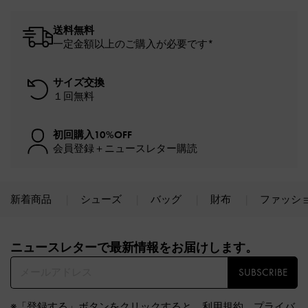
送料無料
一定金額以上のご購入が必要です*
サイズ交換
１回無料
初回購入10%OFF
会員登録＋ニュースレター購読
新着商品
シューズ
バッグ
財布
ファッシ
Site footer
ニュースレターで最新情報をお届けします。​
SUBSCRIBE
※「登録する」ボタンをクリックすると、
利用規約
、
プライバ