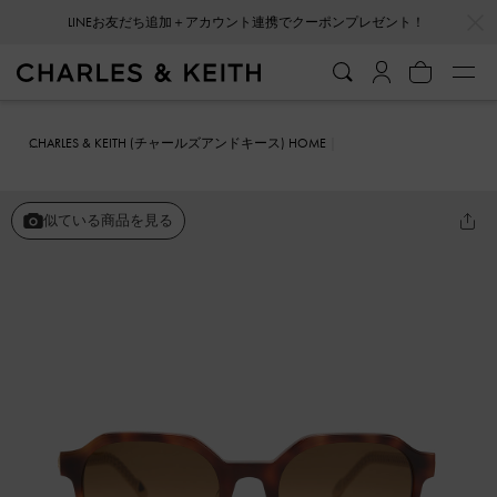
…
…
LINEお友だち追加＋アカウント連携でクーポンプレゼント！
CHARLES & KEITH (チャールズアンドキース) HOME
ファッション雑貨
サングラス
アセテート チェーンリンクサングラ
ス
似ている商品を見る