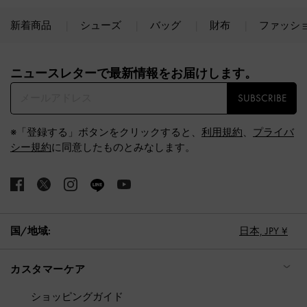
新着商品
シューズ
バッグ
財布
ファッシ
Site footer
ニュースレターで最新情報をお届けします。​
SUBSCRIBE
※「登録する」ボタンをクリックすると、
利用規約
、
プライバ
シー規約
に同意したものとみなします。
国/地域:
日本,
JPY ¥
カスタマーケア
ショッピングガイド