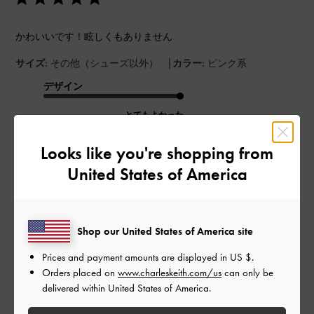
かわいいです！眩しくもありません
|
サイズ:
その他（シューズ以外）
カラー:
ピンク系
デザイン
とてもよかった
品質
Looks like you're shopping from
United States of America
とてもよかった
もっと見る
Shop our United States of America site
このレビューは役に立ちましたか？
0
Prices and payment amounts are displayed in
US $
.
0
Orders placed on
www.charleskeith.com/us
can only be
delivered within United States of America.