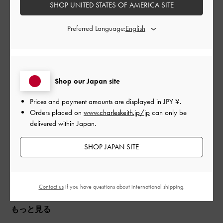
SHOP UNITED STATES OF AMERICA SITE
公
2023-07-24
ご利用者様
開
Preferred Language:
かわいい
日
あまりないデザインで、一目惚れして購入しました。
Shop our Japan site
愛用しようと思います！
Prices and payment amounts are displayed in
JPY ¥
.
|
サイズ:
その他（シューズ以外）
カラー:
ブラウン系
Orders placed on
www.charleskeith.jp/jp
can only be
デザイン
delivered within Japan.
とてもよかった
SHOP JAPAN SITE
品質
とてもよかった
Contact us
if you have questions about international shipping.
もっと見る