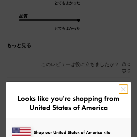
とてもよかった
品質
とてもよかった
もっと見る
このレビューは役に立ちましたか？
0
0
公
2023-08-14
ご利用者様
Looks like you're shopping from
開
United States of America
大きくて可愛い
日
Shop our United States of America site
日焼け対策にバッチリで可愛かったです！