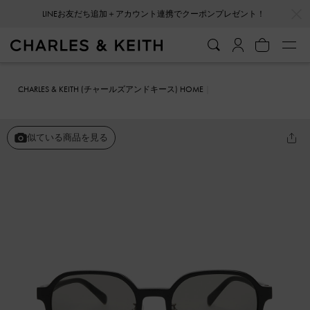
…
…
LINEお友だち追加＋アカウント連携でクーポンプレゼント！
CHARLES & KEITH (チャールズアンドキース) HOME
ファッション雑貨
サングラス
スクエア アセテートサングラス
似ている商品を見る