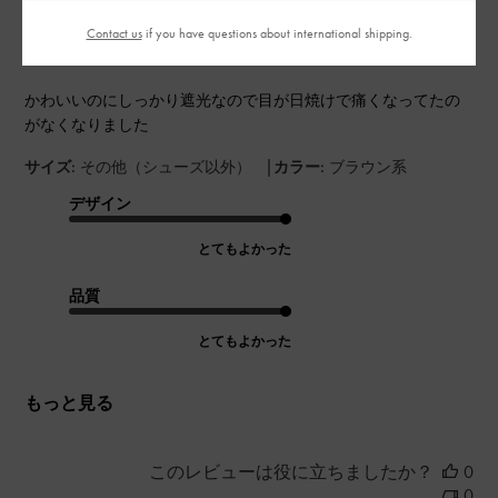
かわいい
日
Contact us
if you have questions about international shipping.
かわいいのにしっかり遮光なので目が日焼けで痛くなってたの
がなくなりました
|
サイズ:
その他（シューズ以外）
カラー:
ブラウン系
デザイン
とてもよかった
品質
とてもよかった
もっと見る
このレビューは役に立ちましたか？
0
0