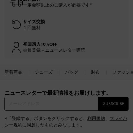
一定金額以上のご購入が必要です*
サイズ交換
１回無料
初回購入10%OFF
会員登録＋ニュースレター購読
新着商品
シューズ
バッグ
財布
ファッシ
Site footer
ニュースレターで最新情報をお届けします。​
SUBSCRIBE
※「登録する」ボタンをクリックすると、
利用規約
、
プライバ
シー規約
に同意したものとみなします。