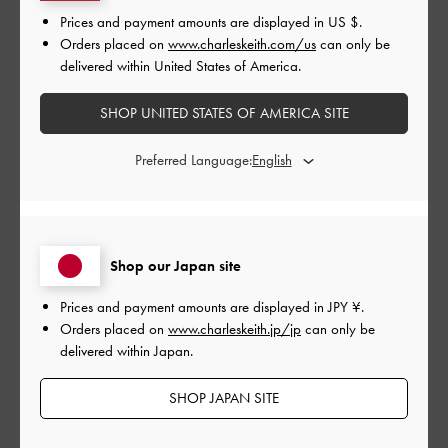
Prices and payment amounts are displayed in
US $
.
|
サイズ:
その他（シューズ以外）
カラー:
ホワイト系
Orders placed on
www.charleskeith.com/us
can only be
delivered within United States of America.
デザイン
とてもよかった
SHOP UNITED STATES OF AMERICA SITE
品質
Preferred Language:
とてもよかった
もっと見る
Shop our Japan site
このレビューは役に立ちましたか？
0
Prices and payment amounts are displayed in
JPY ¥
.
0
Orders placed on
www.charleskeith.jp/jp
can only be
delivered within Japan.
SHOP JAPAN SITE
公
2023-08-06
ご利用者様
開