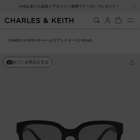
…
…
LINEお友だち追加＋アカウント連携でクーポンプレゼント！
CHARLES & KEITH (チャールズアンドキース) HOME
ファッション雑貨
サングラス
アセテート スクエアサングラス
似ている商品を見る