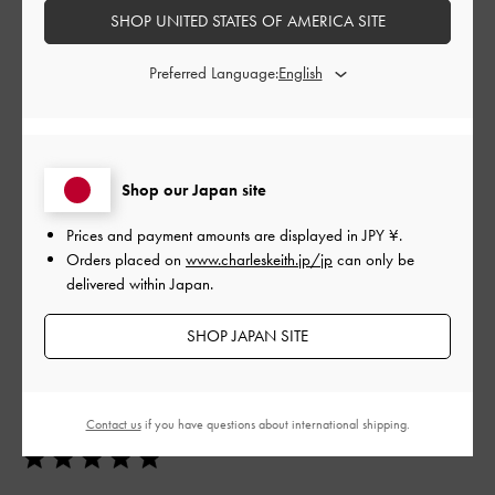
SHOP UNITED STATES OF AMERICA SITE
よかった
Preferred Language:
品質
とてもよかった
Shop our Japan site
もっと見る
Prices and payment amounts are displayed in
JPY ¥
.
Orders placed on
www.charleskeith.jp/jp
can only be
このレビューは役に立ちましたか？
0
delivered within Japan.
0
SHOP JAPAN SITE
公
2023-12-14
ご利用者様
開
かわいい！
日
Contact us
if you have questions about international shipping.