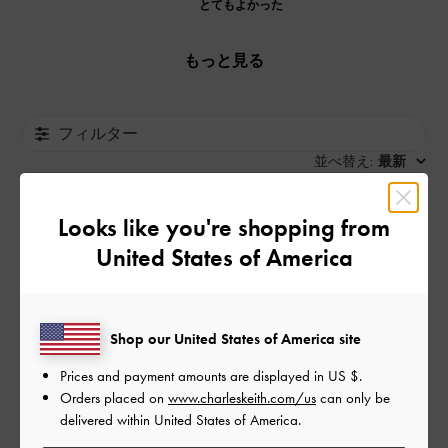
とてもよかった
もっと見る
フィルター
並べ替え
最新
:
Looks like you're shopping from
公
2024-03-17
ご利用者様
United States of America
開
可愛い
日
Shop our United States of America site
😘
Prices and payment amounts are displayed in
US $
.
Orders placed on
www.charleskeith.com/us
can only be
|
サイズ:
その他（シューズ以外）
カラー:
ブラック系
delivered within United States of America.
デザイン