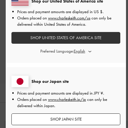
Shop our United States of America site
Prices and payment amounts are displayed in
US $
.
Orders placed on
www.charleskeith.com/us
can only be
delivered within United States of America.
ご感想をお聞かせください
SHOP UNITED STATES OF AMERICA SITE
Let us know what you think
Preferred Language:
レビューを書く
Shop our Japan site
Prices and payment amounts are displayed in
JPY ¥
.
Orders placed on
www.charleskeith.jp/jp
can only be
delivered within Japan.
おすすめのアイテム
SHOP JAPAN SITE