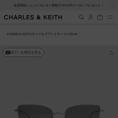
…
…
会員登録＋ニュースレター登録で10%OFFクーポンプレゼント！
CHARLES & KEITH (チャールズアンドキース) HOME
ファッション雑貨
サングラス
Livonia リヴォニア クリスタルスク
エアサングラス
似ている商品を見る