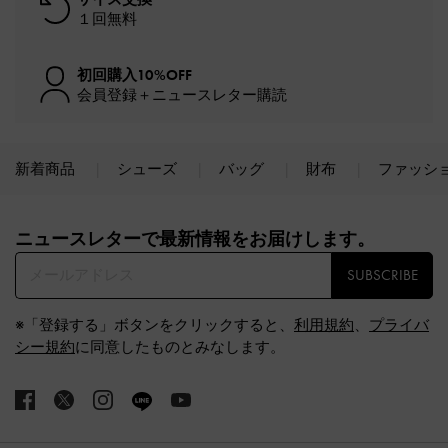
１回無料
初回購入10%OFF
会員登録＋ニュースレター購読
新着商品
シューズ
バッグ
財布
ファッシ
Site footer
ニュースレターで最新情報をお届けします。​
SUBSCRIBE
※「登録する」ボタンをクリックすると、
利用規約
、
プライバ
シー規約
に同意したものとみなします。