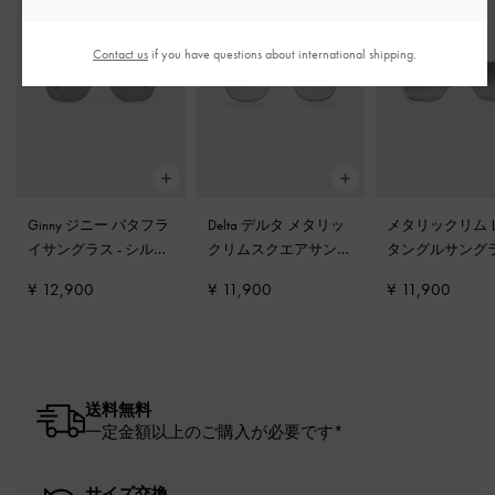
Contact us
if you have questions about international shipping.
Ginny ジニー バタフラ
Delta デルタ メタリッ
メタリックリム 
イサングラス
-
シルバ
クリムスクエアサング
タングルサング
ー
ラス
-
シルバー
シルバー
¥ 12,900
¥ 11,900
¥ 11,900
送料無料
一定金額以上のご購入が必要です*
サイズ交換