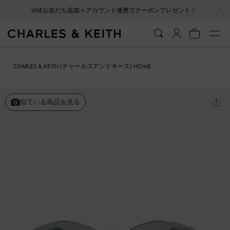
…
…
LINEお友だち追加＋アカウント連携でクーポンプレゼント！
CHARLES & KEITH (チャールズアンドキース) HOME
ファッション雑貨
サングラス
Jax ジャックス メタルフレームジオ
メトリックサングラス
似ている商品を見る