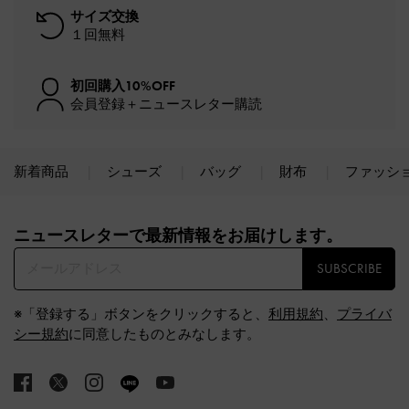
サイズ交換
１回無料
初回購入10%OFF
会員登録＋ニュースレター購読
新着商品
シューズ
バッグ
財布
ファッシ
Site footer
ニュースレターで最新情報をお届けします。​
SUBSCRIBE
※「登録する」ボタンをクリックすると、
利用規約
、
プライバ
シー規約
に同意したものとみなします。