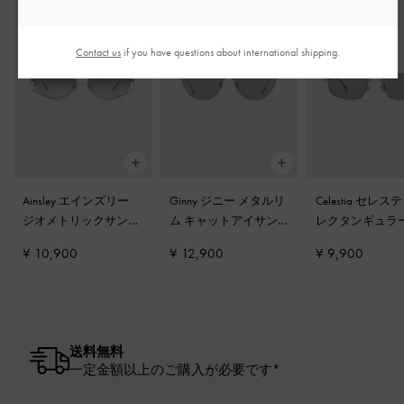
Contact us
if you have questions about international shipping.
Ainsley エインズリー
Ginny ジニー メタルリ
Celestia セレス
ジオメトリックサング
ム キャットアイサン
レクタンギュラ
ラス
-
シルバー
グラス
-
シルバー
アサングラス
-
¥ 10,900
¥ 12,900
¥ 9,900
ー
送料無料
一定金額以上のご購入が必要です*