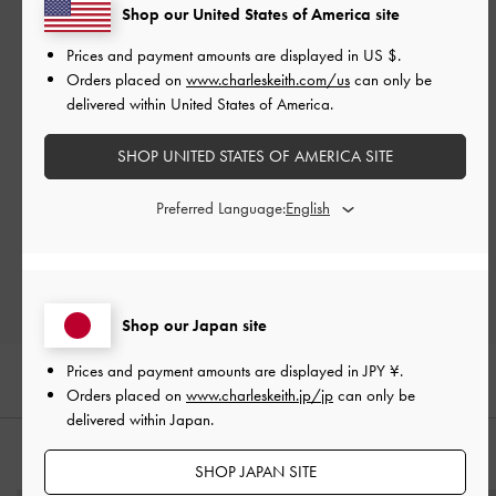
カスタマーレビュー
Shop our United States of America site
Prices and payment amounts are displayed in
US $
.
Orders placed on
www.charleskeith.com/us
can only be
delivered within United States of America.
ご感想をお聞かせください
SHOP UNITED STATES OF AMERICA SITE
Let us know what you think
Preferred Language:
レビューを書く
Shop our Japan site
Prices and payment amounts are displayed in
JPY ¥
.
Orders placed on
www.charleskeith.jp/jp
can only be
delivered within Japan.
おすすめのアイテム
SHOP JAPAN SITE