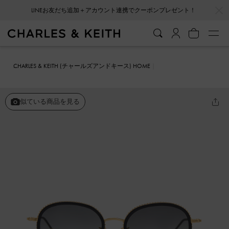
…
…
LINEお友だち追加＋アカウント連携でクーポンプレゼント！
CHARLES & KEITH (チャールズアンドキース) HOME
ファッション雑貨
サングラス
ツイスト メタリックバタフライサン
グラス
似ている商品を見る