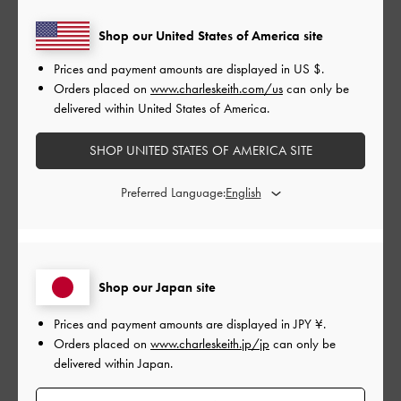
他とデザイン違うくてかわいい
Shop our United States of America site
使いやすい
Prices and payment amounts are displayed in
US $
.
|
Orders placed on
www.charleskeith.com/us
can only be
サイズ:
その他（シューズ以外）
カラー:
ブラウン系
delivered within United States of America.
デザイン
SHOP UNITED STATES OF AMERICA SITE
とてもよかった
Preferred Language:
品質
とてもよかった
もっと見る
Shop our Japan site
Prices and payment amounts are displayed in
JPY ¥
.
このレビューは役に立ちましたか？
0
Orders placed on
www.charleskeith.jp/jp
can only be
0
delivered within Japan.