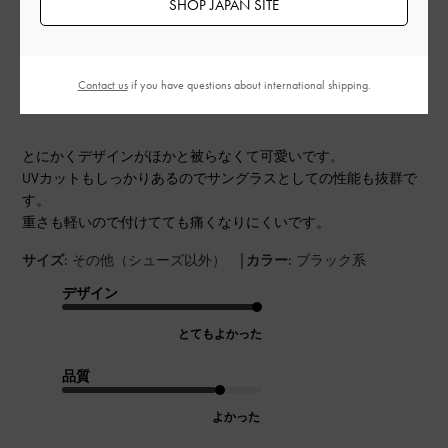
SHOP JAPAN SITE
公
2023-06-11
ご利用者様
開
デザイン最高
日
Contact us
if you have questions about international shipping.
とにかくデザインがほかと被らなくて可愛いです。
UVカットもしっかりあるのでサングラスとしての性能も抜群で
す。
重さも軽いので付けてても痛くなりにくいです。
|
サイズ:
その他（シューズ以外）
カラー:
ブラック系
デザイン
とてもよかった
品質
よかった