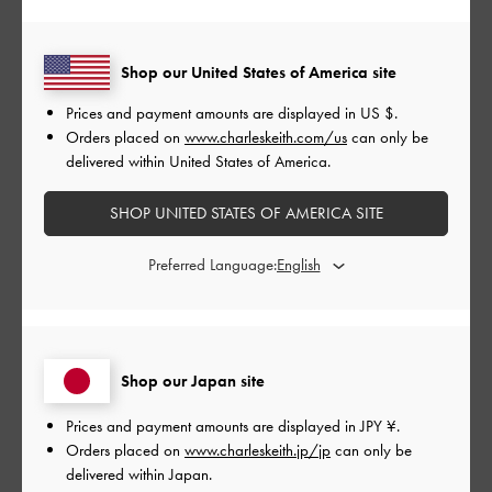
かわいい
日
Shop our United States of America site
他とデザイン違うくてかわいい
Prices and payment amounts are displayed in
US $
.
使いやすい
Orders placed on
www.charleskeith.com/us
can only be
delivered within United States of America.
|
サイズ:
その他（シューズ以外）
カラー:
ブラウン系
デザイン
SHOP UNITED STATES OF AMERICA SITE
とてもよかった
Preferred Language:
品質
とてもよかった
Shop our Japan site
もっと見る
Prices and payment amounts are displayed in
JPY ¥
.
Orders placed on
www.charleskeith.jp/jp
can only be
このレビューは役に立ちましたか？
0
delivered within Japan.
0