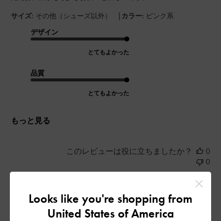
|
サイズ:
その他（シューズ以外）
カラー:
ピンク系
デザイン
とてもよかった
品質
とてもよかった
もっと見る
このレビューは役に立ちましたか？
0
0
Looks like you're shopping from
公
2023-06-26
ご利用者様
United States of America
開