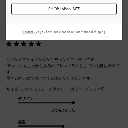
SHOP JAPAN SITE
公
2023-06-11
ご利用者様
開
Contact us
if you have questions about international shipping.
デザイン最高
日
とにかくデザインがほかと被らなくて可愛いです。
UVカットもしっかりあるのでサングラスとしての性能も抜群で
す。
重さも軽いので付けてても痛くなりにくいです。
|
サイズ:
その他（シューズ以外）
カラー:
ブラック系
デザイン
とてもよかった
品質