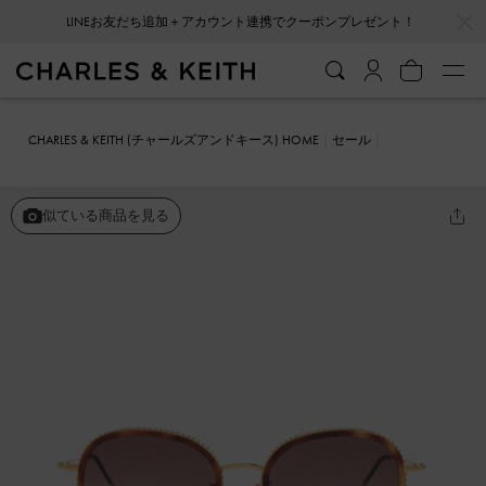
…
…
LINEお友だち追加＋アカウント連携でクーポンプレゼント！
CHARLES & KEITH (チャールズアンドキース) HOME
セール
ファッション雑貨
ツイスト メタリックバタフライサングラス
似ている商品を見る