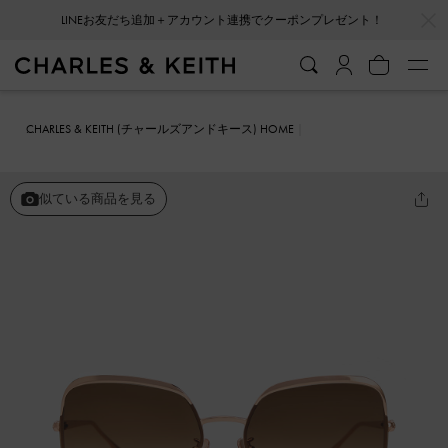
…
…
LINEお友だち追加＋アカウント連携でクーポンプレゼント！
CHARLES & KEITH (チャールズアンドキース) HOME
ファッション雑貨
サングラス
ブレードテンプル バタフライサング
ラス
似ている商品を見る