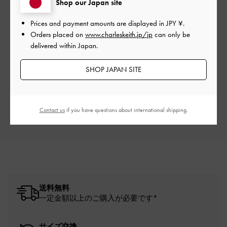
Shop our Japan site
Prices and payment amounts are displayed in
JPY ¥
.
Orders placed on
www.charleskeith.jp/jp
can only be
ご感想をお聞かせください
delivered within Japan.
Let us know what you think
SHOP JAPAN SITE
レビューを書く
Contact us
if you have questions about international shipping.
送料無料
一定金額以上のご購入が必要です*
サイズ交換