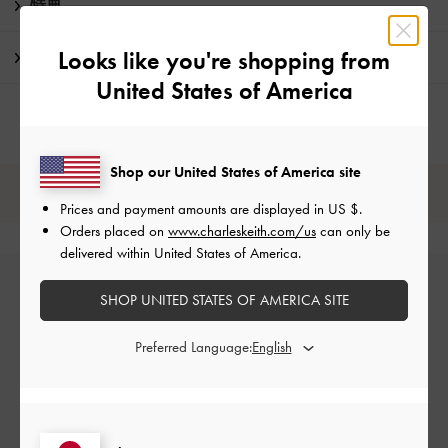
特典
Looks like you're shopping from
配送 & 返品
United States of America
Shop our United States of America site
レビューは購入した方のみ投稿ができます。
Prices and payment amounts are displayed in
US $
.
Orders placed on
www.charleskeith.com/us
can only be
delivered within United States of America.
SHOP UNITED STATES OF AMERICA SITE
Preferred Language:
カスタマーレビュー