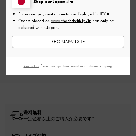
Shop our Japan site
Prices and payment amounts are displayed in
JPY ¥
.
Orders placed on
www.charleskeith.jp/jp
can only be
ご感想をお聞かせください
delivered within Japan.
Let us know what you think
SHOP JAPAN SITE
レビューを書く
Contact us
if you have questions about international shipping.
送料無料
一定金額以上のご購入が必要です*
サイズ交換