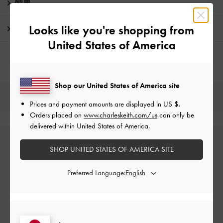
特典
Looks like you're shopping from
配送 & 返品
United States of America
Shop our United States of America site
レビューは購入した方のみ投稿ができます。
Prices and payment amounts are displayed in
US $
.
Orders placed on
www.charleskeith.com/us
can only be
delivered within United States of America.
SHOP UNITED STATES OF AMERICA SITE
Preferred Language:
カスタマーレビュー