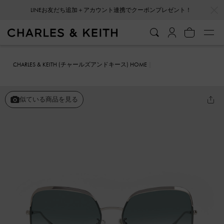
…
…
LINEお友だち追加＋アカウント連携でクーポンプレゼント！
CHARLES & KEITH (チャールズアンドキース) HOME
ファッション雑貨
サングラス
ブレードテンプル バタフライサング
ラス
似ている商品を見る