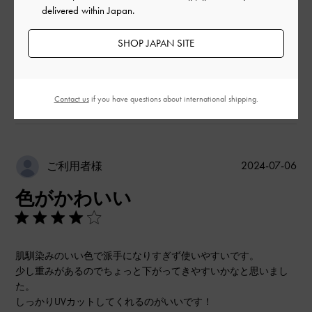
delivered within Japan.
とてもよかった
SHOP JAPAN SITE
もっと見る
このレビューは役に立ちましたか？
0
Contact us
if you have questions about international shipping.
0
公
2024-07-06
ご利用者様
開
色がかわいい
日
肌馴染みのいい色で派手になりすぎず使いやすいです。
少し重みがあるのでちょっと下がってきやすいかなと思いまし
た。
しっかりUVカットしてくれるのがいいです！