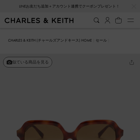
…
…
LINEお友だち追加＋アカウント連携でクーポンプレゼント！
CHARLES & KEITH (チャールズアンドキース) HOME
セール
ファッション雑貨
アセテート ワイドスクエアサングラス
似ている商品を見る