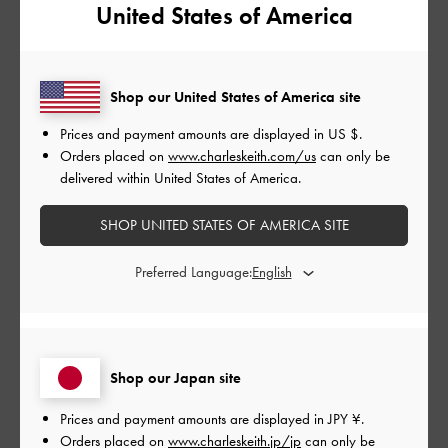
United States of America
並べ替え
最新
:
公
2024-07-28
Shop our United States of America site
ご利用者様
開
Prices and payment amounts are displayed in
US $
.
買ってよかったです
日
Orders placed on
www.charleskeith.com/us
can only be
delivered within United States of America.
SHOP UNITED STATES OF AMERICA SITE
レンズが大きめのサングラスが欲しかったので、デザインも気
に入り購入しました。
Preferred Language:
軽いし見やすく買ってよかったです。
|
サイズ:
その他（シューズ以外）
カラー:
ブラウン系
デザイン
Shop our Japan site
とてもよかった
Prices and payment amounts are displayed in
JPY ¥
.
品質
Orders placed on
www.charleskeith.jp/jp
can only be