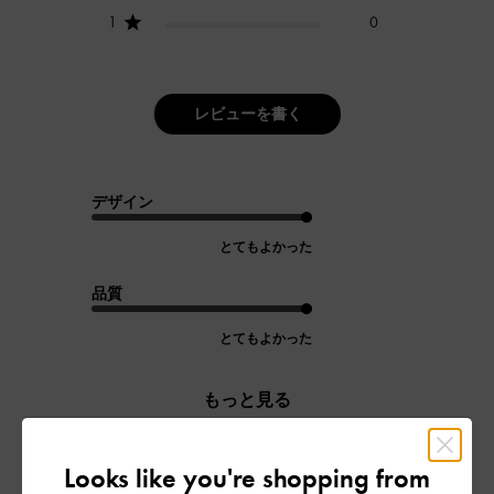
1
0
レビューを書く
デザイン
とてもよかった
品質
とてもよかった
もっと見る
Looks like you're shopping from
フィルター