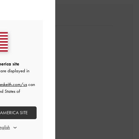
erica site
are displayed in
eskeith.com/us
can
ed States of
 AMERICA SITE