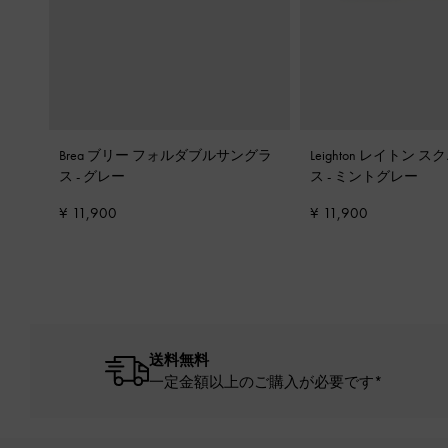
Brea ブリー フォルダブルサングラ
Leighton レイトン
ス
-
グレー
ス
-
ミントグレー
¥ 11,900
¥ 11,900
送料無料
一定金額以上のご購入が必要です*