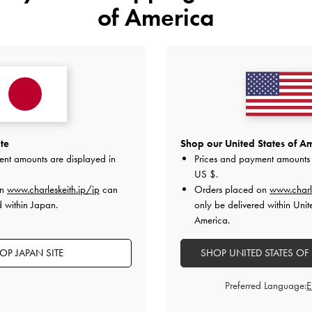
of America
カスタマーレビュー
te
Shop our United States of Am
ent amounts are displayed in
Prices and payment amounts 
US $
.
on
www.charleskeith.jp/jp
can
Orders placed on
www.charl
d within Japan.
only be delivered within Unit
America.
ご感想をお聞かせください
OP JAPAN SITE
SHOP UNITED STATES OF
Let us know what you think
Preferred Language:
レビューを書く