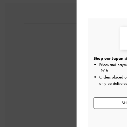
Shop our Japan si
Prices and paym
JPY ¥
.
Orders placed 
only be delivere
SH