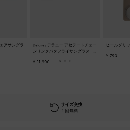
 スクエアサングラ
Delaney デラニー アセテートチェー
ヒールグリ
ンリンクバタフライサングラス
-
ミ
¥ 790
ントグレー
¥ 11,900
サイズ交換
１回無料