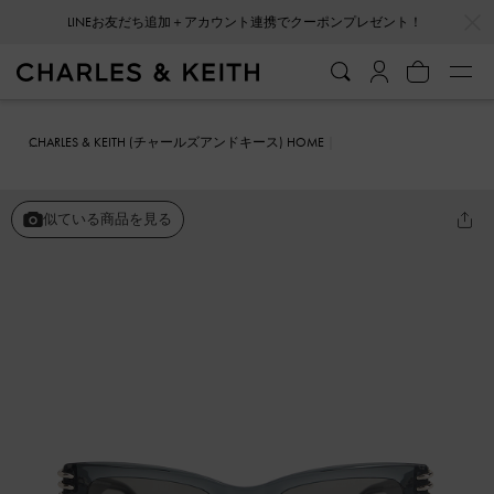
…
…
LINEお友だち追加＋アカウント連携でクーポンプレゼント！
CHARLES & KEITH (チャールズアンドキース) HOME
ファッション雑貨
サングラス
アセテート メタリックアクセントア
ンギュラーキャットアイサングラス
似ている商品を見る