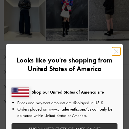
商品説明
Looks like you're shopping from
United States of America
商品詳細 / お手入れ方法
特典
Shop our United States of America site
配送 & 返品
Prices and payment amounts are displayed in
US $
.
Orders placed on
www.charleskeith.com/us
can only be
delivered within United States of America.
SHOP UNITED STATES OF AMERICA SITE