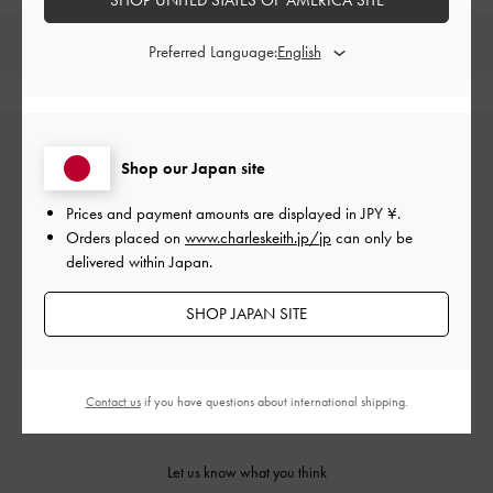
レビューは購入した方のみ投稿ができます。
Preferred Language:
Shop our Japan site
Prices and payment amounts are displayed in
JPY ¥
.
Orders placed on
www.charleskeith.jp/jp
can only be
delivered within Japan.
カスタマーレビュー
SHOP JAPAN SITE
Contact us
if you have questions about international shipping.
ご感想をお聞かせください
Let us know what you think