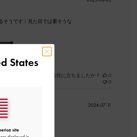
開
日
るそうです！見た目では重そうな
よかった
d States
このレビューは役に立ちましたか？
0
0
公
2024-07-11
開
日
erica site
are displayed in