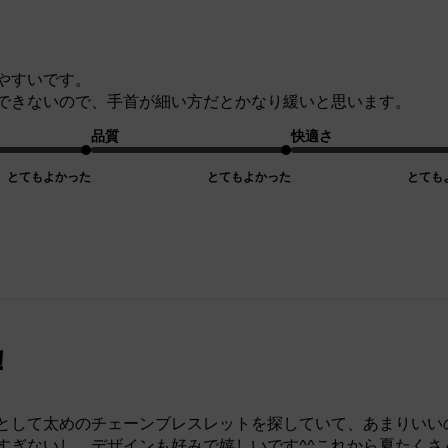
やすいです。
できないので、手首が細い方だとかなり緩いと思います。
品質
快適さ
とてもよかった
とてもよかった
とても
！
として太めのチェーンブレスレットを探していて、あまりいい
すぎないし、デザインも好みで嬉しいです^^これから夏たくさ