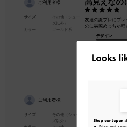
高見えなの
ご利用者様
サイズ
その他（シュー
友達の誕プレにプレ
ズ以外）
のに実際めっちゃ軽
カラー
ゴールド系
デザイン
Looks l
かわいい
ご利用者様
サイズ
その他（シュー
友達にプレゼントと
Shop our Japan si
ズ以外）
Prices and paym
カラー
その他
デザイン