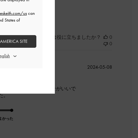
よかった
eskeith.com/us
can
ed States of
このレビューは役に立ちましたか？
0
 AMERICA SITE
0
公
2024-05-08
開
日
verとgoldの組み合わせがいいで
た。
よかった