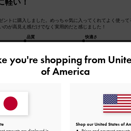
に軽い！
ゼントに購入しました。めっちゃ気に入ってくれてよく使って
いのが高見え感だけでなく実用的だと感じました！
品質
快適さ
とてもよかった
とてもよかった
とても
ike you're shopping from
Unite
of America
して送りました。質よくてかわいいです。
te
Shop our United States of Am
ent amounts are displayed in
Prices and payment amounts 
品質
快適さ