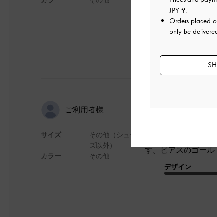
JPY ¥
.
Orders placed 
only be delivere
SH
mocさんの
ご利用者様
サイズ
その他（シュー
友達の買い物に付き合
ズ以外）
す。ピアスのゴール
カラー
その他
デザイン