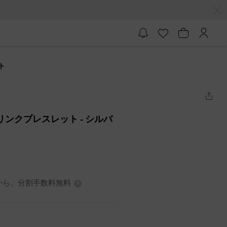
ト
ーンリンクブレスレット
- シルバ
7円から。分割手数料無料