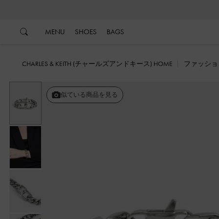
…
…
MENU
SHOES
BAGS
CHARLES & KEITH (チャールズアンドキース) HOME
ファッショ
似ている商品を見る