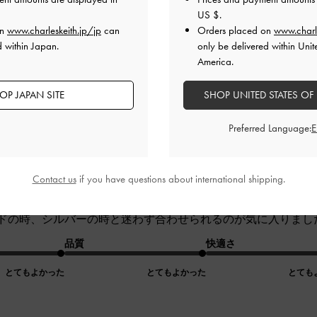
US $
.
とてもよかった
とてもよかった
とても
on
www.charleskeith.jp/jp
can
Orders placed on
www.charl
d within Japan.
only be delivered within Unit
America.
OP JAPAN SITE
SHOP UNITED STATES OF
Preferred Language:
レビュー
Contact us
if you have questions about international shipping.
いでお店をみて回っている時に、目に止まり、即買いました。sil
ドの時、シルバーの時と迷わず合わせられるのが気に入りまし
品質
快適さ
とてもよかった
とてもよかった
とても