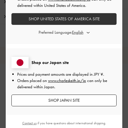
特典
delivered within United States of America.
配送 & 返品
SHOP UNITED STATES OF AMERICA SITE
Preferred Language:
レビューは購入した方のみ投稿ができます。
Shop our Japan site
Prices and payment amounts are displayed in
JPY ¥
.
Orders placed on
www.charleskeith.jp/jp
can only be
delivered within Japan.
SHOP JAPAN SITE
送料無料
一定金額以上のご購入が必要です*
サイズ交換
Contact us
if you have questions about international shipping.
１回無料