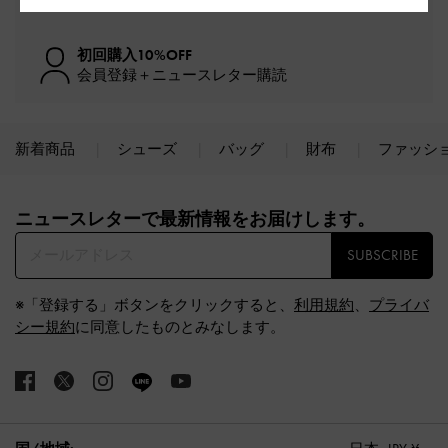
初回購入10%OFF
会員登録＋ニュースレター購読
新着商品
シューズ
バッグ
財布
ファッシ
Site footer
ニュースレターで最新情報をお届けします。​
SUBSCRIBE
※「登録する」ボタンをクリックすると、
利用規約
、
プライバ
シー規約
に同意したものとみなします。