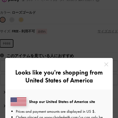
カラー:
ローズゴールド
サイズ:
FREE
- 利用不可
サイズガイド
品切れ
FREE
このアイテムを見ている人におすすめ
店舗の在庫状況を見る
Looks like you're shopping from
United States of America
類似アイテムを見る
商品説明
Shop our United States of America site
商品詳細 / お手入れ方法
Prices and payment amounts are displayed in
US $
.
Orders placed on
www.charleskeith.com/us
can only be