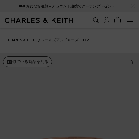
…
…
LINEお友だち追加＋アカウント連携でクーポンプレゼント！
CHARLES & KEITH (チャールズアンドキース) HOME
ファッション雑貨
アクセサリー
Gabine ガビーヌ カーフバングル
似ている商品を見る