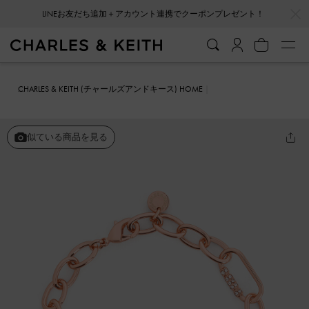
…
…
LINEお友だち追加＋アカウント連携でクーポンプレゼント！
CHARLES & KEITH (チャールズアンドキース) HOME
ファッション雑貨
アクセサリー
Reagen リーガン クリスタルチェ
ーンリンクブレスレット
似ている商品を見る