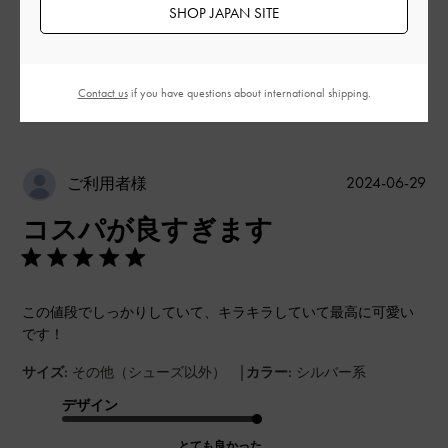
SHOP JAPAN SITE
もっと見る
このレビューは役に立ちましたか？
0
Contact us
if you have questions about international shipping.
0
公
2024-06-29
ご利用者様
開
コスパが良すぎます
日
この値段でしっかりしていて、キラキラしていて最高に可愛い
です！
|
サイズ:
その他（シューズ以外）
カラー:
シルバー系
デザイン
とても良かった