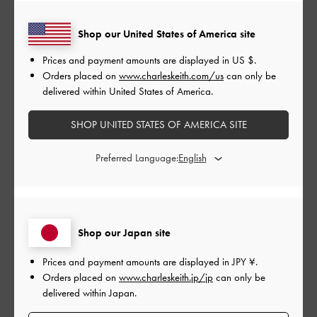
Shop our United States of America site
公
2024-07-12
ご利用者様
Prices and payment amounts are displayed in
US $
.
開
華やか！
Orders placed on
www.charleskeith.com/us
can only be
日
delivered within United States of America.
SHOP UNITED STATES OF AMERICA SITE
太すぎず細すぎず、とにかく綺麗。ドレススタイルにはもちろ
ん、Tシャツとジーンズにもはえる。
Preferred Language:
|
サイズ:
その他（シューズ以外）
カラー:
ゴールド系
デザイン
Shop our Japan site
とても良かった
Prices and payment amounts are displayed in
JPY ¥
.
品質
Orders placed on
www.charleskeith.jp/jp
can only be
とても良かった
delivered within Japan.