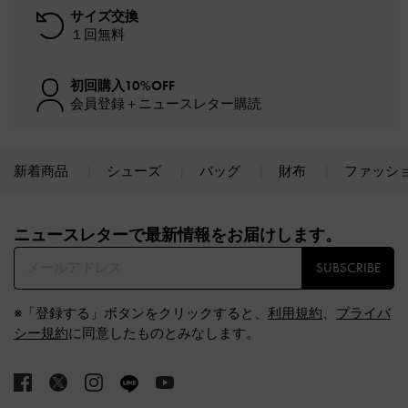
サイズ交換
１回無料
初回購入10%OFF
会員登録＋ニュースレター購読
新着商品
シューズ
バッグ
財布
ファッシ
Site footer
ニュースレターで最新情報をお届けします。​
SUBSCRIBE
※「登録する」ボタンをクリックすると、
利用規約
、
プライバ
シー規約
に同意したものとみなします。