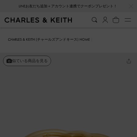
…
…
LINEお友だち追加＋アカウント連携でクーポンプレゼント！
CHARLES & KEITH (チャールズアンドキース) HOME
ファッション雑貨
アクセサリー
Ottolie オットリー スカルプチュ
アバングル
似ている商品を見る