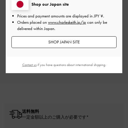
Shop our Japan site
Prices and payment amounts are displayed in
JPY ¥
.
Orders placed on
www.charleskeith.jp/jp
can only be
delivered within Japan.
ご感想をお聞かせください
SHOP JAPAN SITE
Let us know what you think
レビューを書く
Contact us
if you have questions about international shipping.
送料無料
一定金額以上のご購入が必要です*