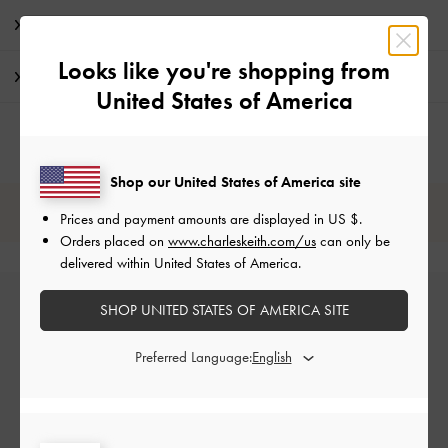
特典
Looks like you're shopping from
配送 & 返品
United States of America
Shop our United States of America site
レビューは購入した方のみ投稿ができます。
Prices and payment amounts are displayed in
US $
.
Orders placed on
www.charleskeith.com/us
can only be
delivered within United States of America.
SHOP UNITED STATES OF AMERICA SITE
Preferred Language:
カスタマーレビュー